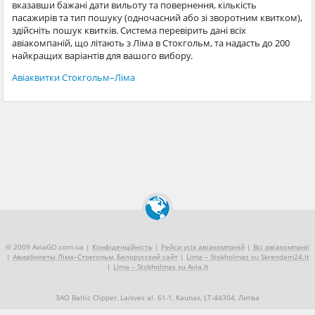
вказавши бажані дати вильоту та повернення, кількість
пасажирів та тип пошуку (одночасний або зі зворотним квитком),
здійсніть пошук квитків. Система перевірить дані всіх
авіакомпаній, що літають з Ліма в Стокгольм, та надасть до 200
найкращих варіантів для вашого вибору.
Авіаквитки Стокгольм–Ліма
© 2009 AviaGO.com.ua |
Конфіденційність
|
Рейси усіх авіакомпаній
|
Всі авіакомпанії
|
Авиабилеты Ліма–Стокгольм, Белорусский сайт
|
Lima – Stokholmas su Skrendam24.lt
|
Lima – Stokholmas su Avia.lt
ЗАО Baltic Clipper, Laisvės al. 61-1, Kaunas, LT-44304, Литва