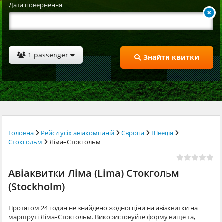
Дата повернення
1 passenger
Знайти квитки
Головна
Рейси усіх авіакомпаній
Європа
Швеція
Стокгольм
Ліма–Стокгольм
Авіаквитки Ліма (Lima) Стокгольм
(Stockholm)
Протягом 24 годин не знайдено жодної ціни на авіаквитки на
маршруті Ліма–Стокгольм. Використовуйте форму вище та,