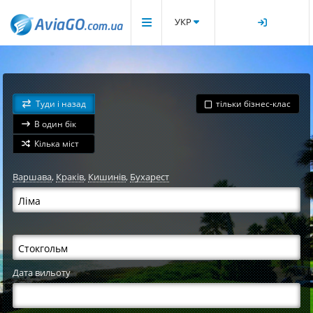
УКР
Туди і назад
тільки бізнес-клас
В один бік
Кілька міст
Варшава
,
Краків
,
Кишинів
,
Бухарест
Дата вильоту