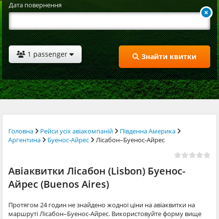
Дата повернення
1 passenger
Знайти квитки
Головна
Рейси усіх авіакомпаній
Південна Америка
Аргентина
Буенос-Айрес
Лісабон–Буенос-Айрес
Авіаквитки Лісабон (Lisbon) Буенос-
Айрес (Buenos Aires)
Протягом 24 годин не знайдено жодної ціни на авіаквитки на
маршруті Лісабон–Буенос-Айрес. Використовуйте форму вище