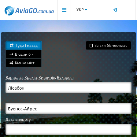
УКР
Туди і назад
тільки бізнес-клас
В один бік
Кілька міст
Варшава
,
Краків
,
Кишинів
,
Бухарест
Дата вильоту