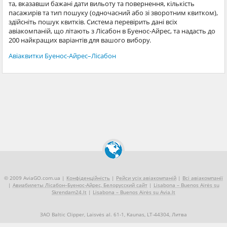
та, вказавши бажані дати вильоту та повернення, кількість
пасажирів та тип пошуку (одночасний або зі зворотним квитком),
здійсніть пошук квитків. Система перевірить дані всіх
авіакомпаній, що літають з Лісабон в Буенос-Айрес, та надасть до
200 найкращих варіантів для вашого вибору.
Авіаквитки Буенос-Айрес–Лісабон
© 2009 AviaGO.com.ua |
Конфіденційність
|
Рейси усіх авіакомпаній
|
Всі авіакомпанії
|
Авиабилеты Лісабон–Буенос-Айрес, Белорусский сайт
|
Lisabona – Buenos Airės su
Skrendam24.lt
|
Lisabona – Buenos Airės su Avia.lt
ЗАО Baltic Clipper, Laisvės al. 61-1, Kaunas, LT-44304, Литва