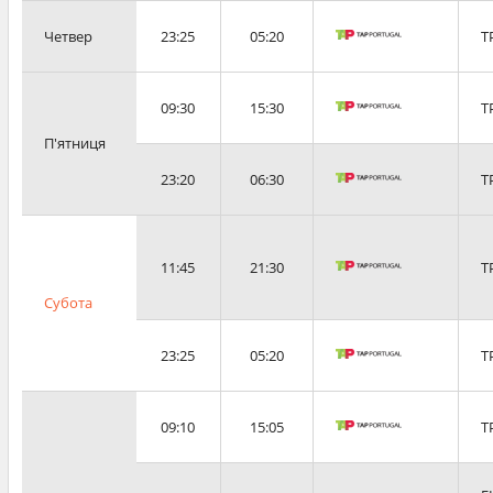
Четвер
23:25
05:20
T
09:30
15:30
T
П'ятниця
23:20
06:30
T
11:45
21:30
T
Субота
23:25
05:20
T
09:10
15:05
T