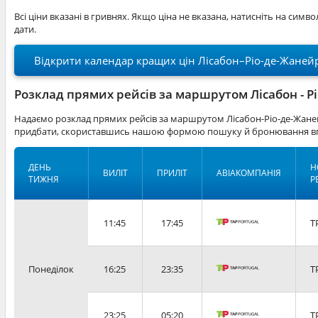
Всі ціни вказані в гривнях. Якщо ціна не вказана, натисніть на симв
дати.
Відкрити календар кращих цін Лісабон–Ріо-де-Жаней
Розклад прямих рейсів за маршрутом Лісабон - Р
Надаємо розклад прямих рейсів за маршрутом Лісабон-Ріо-де-Жаней
придбати, скориставшись нашою формою пошуку й бронювання вг
ДЕНЬ
Н
ВИЛІТ
ПРИЛІТ
АВІАКОМПАНІЯ
ТИЖНЯ
Р
11:45
17:45
T
Понеділок
16:25
23:35
T
23:25
05:20
T