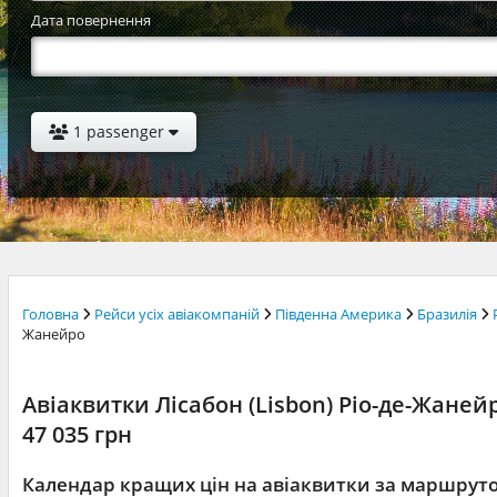
Дата повернення
1 passenger
Головна
Рейси усіх авіакомпаній
Південна Америка
Бразилія
Жанейро
Авіаквитки Лісабон (Lisbon) Ріо-де-Жанейро
47 035 грн
Календар кращих цін на авіаквитки за маршрут