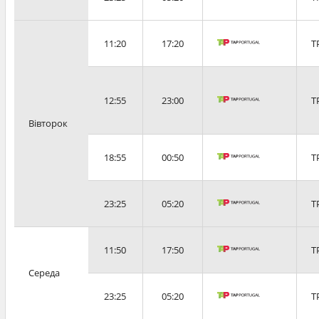
11:20
17:20
T
12:55
23:00
T
Вівторок
18:55
00:50
T
23:25
05:20
T
11:50
17:50
T
Середа
23:25
05:20
T