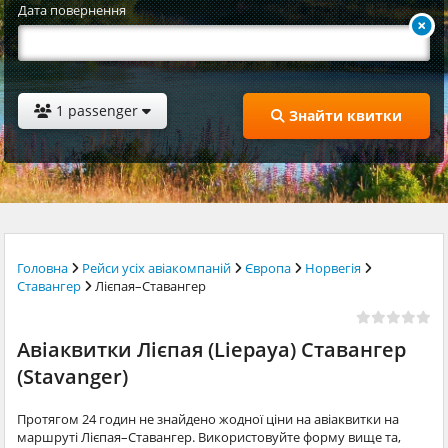
Дата повернення
1 passenger
Знайти квитки
Головна
Рейси усіх авіакомпаній
Європа
Норвегія
Ставангер
Лієпая–Ставангер
Авіаквитки Лієпая (Liepaya) Ставангер
(Stavanger)
Протягом 24 годин не знайдено жодної ціни на авіаквитки на
маршруті Лієпая–Ставангер. Використовуйте форму вище та,