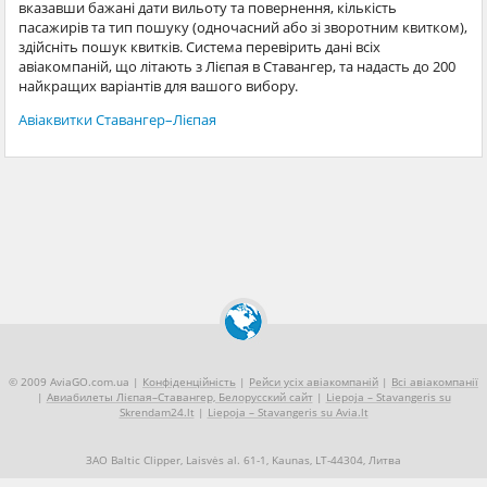
вказавши бажані дати вильоту та повернення, кількість
пасажирів та тип пошуку (одночасний або зі зворотним квитком),
здійсніть пошук квитків. Система перевірить дані всіх
авіакомпаній, що літають з Лієпая в Ставангер, та надасть до 200
найкращих варіантів для вашого вибору.
Авіаквитки Ставангер–Лієпая
© 2009 AviaGO.com.ua |
Конфіденційність
|
Рейси усіх авіакомпаній
|
Всі авіакомпанії
|
Авиабилеты Лієпая–Ставангер, Белорусский сайт
|
Liepoja – Stavangeris su
Skrendam24.lt
|
Liepoja – Stavangeris su Avia.lt
ЗАО Baltic Clipper, Laisvės al. 61-1, Kaunas, LT-44304, Литва