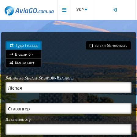
УКР
Туди і назад
тільки бізнес-клас
В один бік
Кілька міст
Варшава
,
Краків
,
Кишинів
,
Бухарест
Дата вильоту