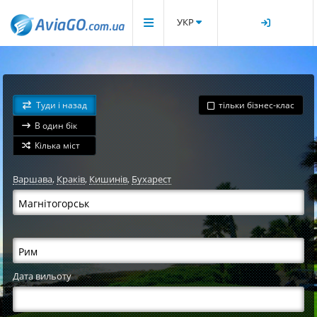
УКР
Туди і назад
тільки бізнес-клас
В один бік
Кілька міст
Варшава
,
Краків
,
Кишинів
,
Бухарест
Дата вильоту