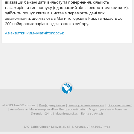
вказавши бажані дати вильоту та повернення, кількість
пасажирів та тип пошуку (одночасний або зі зворотним квитком),
здійсніть пошук квитків. Система перевірить дані всіх
авіакомпаній, що літають з Магнітогорськ в Рим, та надасть до
200 найкращих варіантів для вашого вибору.
Авіаквитки Рим–Магнітогорськ
© 2009 AviaGO.com.ua |
Конфіденційність
|
Рейси усіх авіакомпаній
|
Всі авіакомпанії
|
Авиабилеты Магнітогорськ–Рим, Белорусский сайт
|
Magnitogorskas – Roma su
Skrendam24.lt
|
Magnitogorskas – Roma su Avia.lt
ЗАО Baltic Clipper, Laisvės al. 61-1, Kaunas, LT-44304, Литва