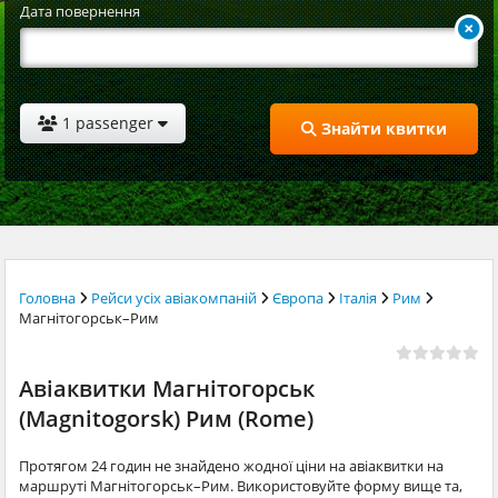
Дата повернення
1 passenger
Знайти квитки
Головна
Рейси усіх авіакомпаній
Європа
Італія
Рим
Магнітогорськ–Рим
Авіаквитки Магнітогорськ
(Magnitogorsk) Рим (Rome)
Протягом 24 годин не знайдено жодної ціни на авіаквитки на
маршруті Магнітогорськ–Рим. Використовуйте форму вище та,