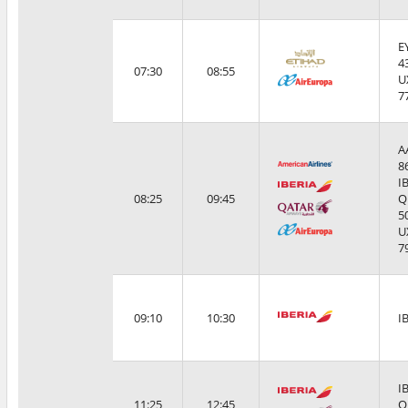
E
4
07:30
08:55
U
7
A
8
I
08:25
09:45
Q
5
U
7
09:10
10:30
I
I
11:25
12:45
Q