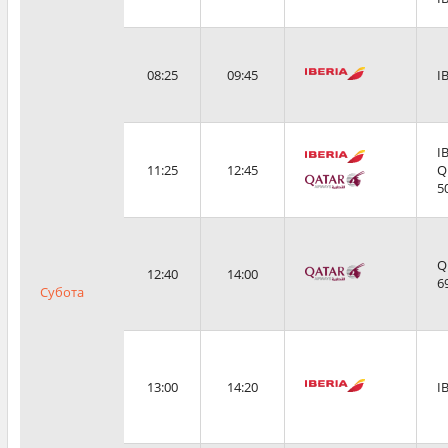
08:25
09:45
I
I
11:25
12:45
Q
5
Q
12:40
14:00
6
Субота
13:00
14:20
I