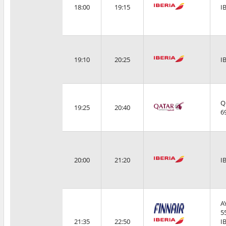
18:00
19:15
I
19:10
20:25
I
Q
19:25
20:40
6
20:00
21:20
I
A
5
21:35
22:50
I