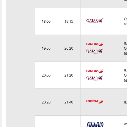
Q
18:00
19:15
6
I
19:05
20:20
Q
6
I
20:00
21:20
Q
6
20:20
21:40
I
A