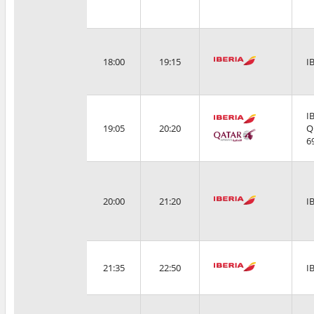
18:00
19:15
I
I
19:05
20:20
Q
6
20:00
21:20
I
21:35
22:50
I