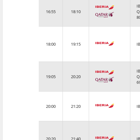
I
16:55
18:10
Q
8
18:00
19:15
I
I
19:05
20:20
Q
6
20:00
21:20
I
20:20
21:40
I