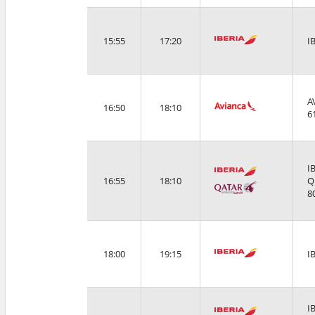
15:55
17:20
I
A
16:50
18:10
6
I
16:55
18:10
Q
8
18:00
19:15
I
I