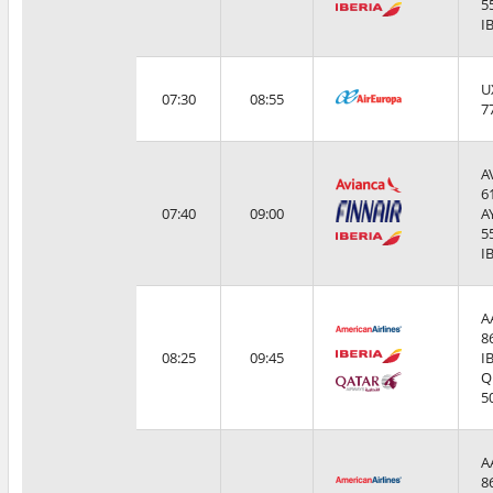
5
I
U
07:30
08:55
7
A
6
07:40
09:00
A
5
I
A
8
08:25
09:45
I
Q
5
A
8