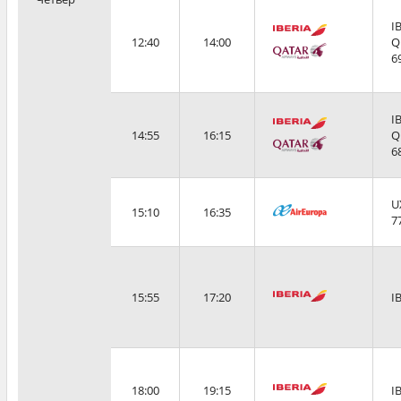
I
12:40
14:00
Q
6
I
14:55
16:15
Q
6
U
15:10
16:35
7
15:55
17:20
I
18:00
19:15
I