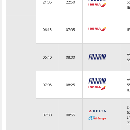
21:35
22:50
5
I
06:15
07:35
I
A
06:40
08:00
5
A
07:05
08:25
5
I
D
6
07:30
08:55
U
7