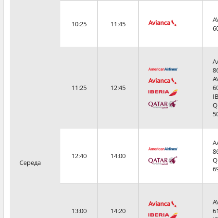
A
10:25
11:45
6
A
8
A
11:25
12:45
6
I
Q
5
A
8
12:40
14:00
Q
Середа
6
A
13:00
14:20
6