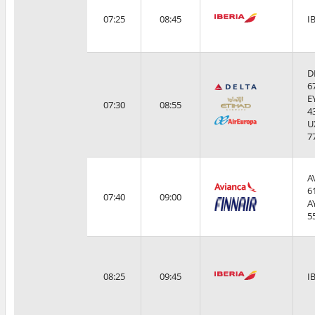
07:25
08:45
I
D
6
E
07:30
08:55
4
U
7
A
6
07:40
09:00
A
5
08:25
09:45
I