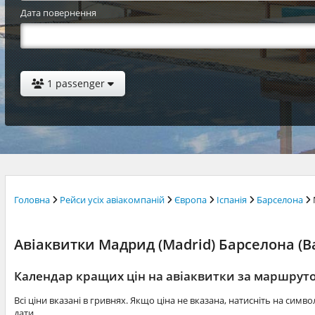
Дата повернення
1 passenger
Головна
Рейси усіх авіакомпаній
Європа
Іспанія
Барселона
Авіаквитки Мадрид (Madrid) Барселона (Bar
Календар кращих цін на авіаквитки за маршру
Всі ціни вказані в гривнях. Якщо ціна не вказана, натисніть на симв
дати.