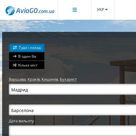
УКР
Туди і назад
В один бік
Кілька міст
Варшава
,
Краків
,
Кишинів
,
Бухарест
Дата вильоту