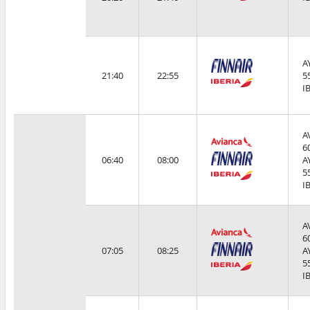
A
21:40
22:55
5
I
A
6
06:40
08:00
A
5
I
A
6
07:05
08:25
A
5
I