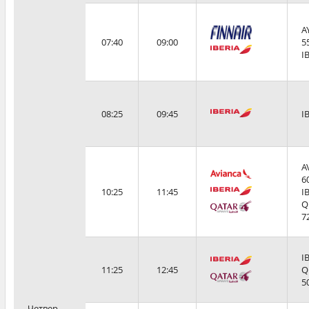
A
07:40
09:00
5
I
08:25
09:45
I
A
6
10:25
11:45
I
Q
7
I
11:25
12:45
Q
5
Четвер