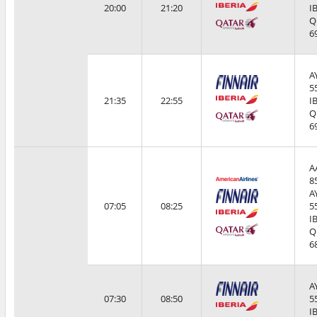
20:00
21:20
I
Q
6
A
5
21:35
22:55
I
Q
6
A
8
A
07:05
08:25
5
I
Q
6
A
07:30
08:50
5
I