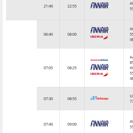
A
21:40
22:55
5
A
06:40
08:00
5
I
A
8
07:05
08:25
A
5
I
U
07:30
08:55
7
A
07:40
09:00
5