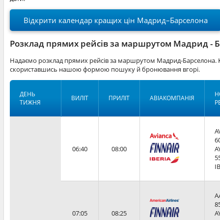
Відкрити календар кращих цін Мадрид–Барселона
Розклад прямих рейсів за маршрутом Мадрид - 
Надаємо розклад прямих рейсів за маршрутом Мадрид-Барселона. К
скориставшись нашою формою пошуку й бронювання вгорі.
ДЕНЬ
Н
ВИЛІТ
ПРИЛІТ
АВІАКОМПАНІЯ
ТИЖНЯ
Р
A
6
06:40
08:00
A
5
I
A
8
07:05
08:25
A