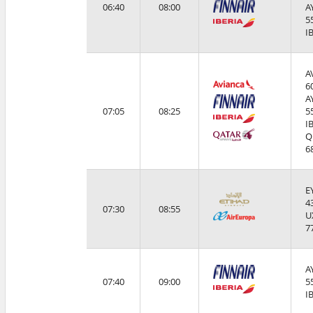
06:40
08:00
A
5
I
A
6
A
07:05
08:25
5
I
Q
6
E
4
07:30
08:55
U
7
A
07:40
09:00
5
I