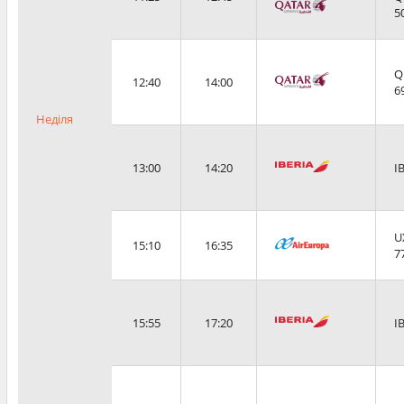
5
Q
12:40
14:00
6
Неділя
13:00
14:20
I
U
15:10
16:35
7
15:55
17:20
I