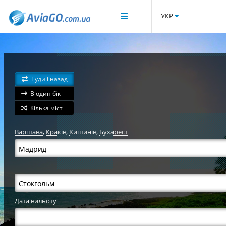
УКР
Туди і назад
В один бік
Кілька міст
Варшава
,
Краків
,
Кишинів
,
Бухарест
Дата вильоту