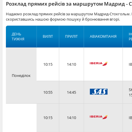
Розклад прямих рейсів за маршрутом Мадрид - 
Надаємо розклад прямих рейсів за маршрутом Мадрид-Стокгольм. К
скориставшись нашою формою пошуку й бронювання вгорі.
ДЕНЬ
Н
ВИЛІТ
ПРИЛІТ
АВІАКОМПАНІЯ
ТИЖНЯ
Р
10:15
14:10
I
Понеділок
S
10:55
14:45
1
10:15
14:10
I