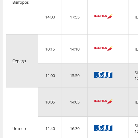
Вівторок
14:00
17:55
I
10:15
14:10
I
Середа
S
12:00
15:50
1
10:05
14:05
I
S
Четвер
12:40
16:30
1