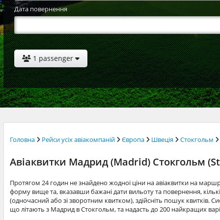
Дата повернення
1 passenger
Головна
Рейси усіх авіакомпаній
Європа
Швеція
Стокгольм
Авіаквитки Мадрид (Madrid) Стокгольм (S
Протягом 24 годин не знайдено жодної ціни на авіаквитки на мар
форму вище та, вказавши бажані дати вильоту та повернення, кільк
(одночасний або зі зворотним квитком), здійсніть пошук квитків. Си
що літають з Мадрид в Стокгольм, та надасть до 200 найкращих вар