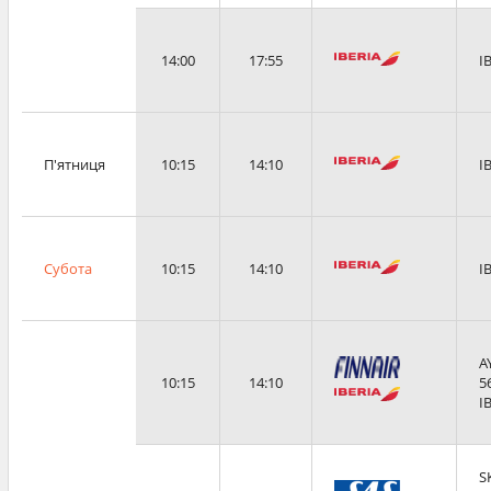
14:00
17:55
I
П'ятниця
10:15
14:10
I
Субота
10:15
14:10
I
A
10:15
14:10
5
I
S