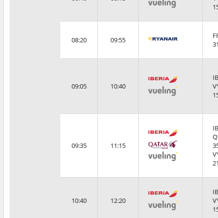
1
F
08:20
09:55
3
I
09:05
10:40
V
1
I
Q
09:35
11:15
3
V
2
I
10:40
12:20
V
1