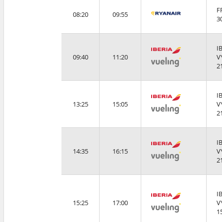
F
08:20
09:55
3
I
09:40
11:20
V
2
I
13:25
15:05
V
2
I
14:35
16:15
V
2
I
15:25
17:00
V
1