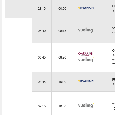
F
23:15
00:50
3
V
06:40
08:15
1
Q
3
06:45
08:20
V
2
F
08:45
10:20
3
V
09:15
10:50
1