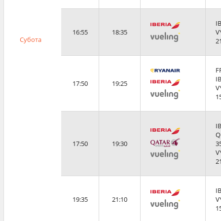
I
16:55
18:35
V
Субота
2
F
I
17:50
19:25
V
1
I
Q
17:50
19:30
3
V
2
I
19:35
21:10
V
1