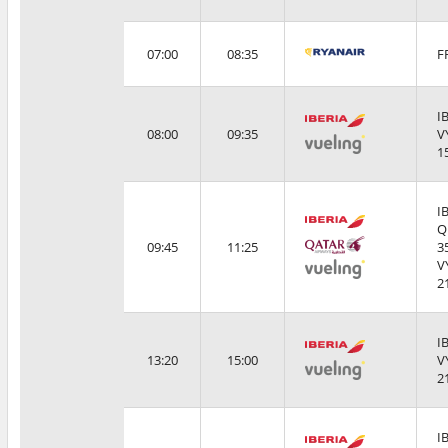
07:00
08:35
F
I
08:00
09:35
V
1
I
Q
09:45
11:25
3
V
2
I
13:20
15:00
V
2
I