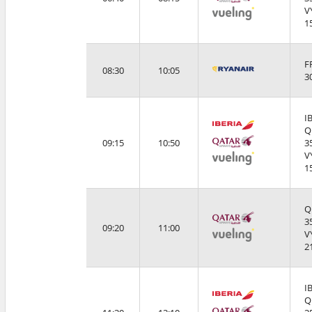
V
1
F
08:30
10:05
3
I
Q
09:15
10:50
3
V
1
Q
3
09:20
11:00
V
2
I
Q