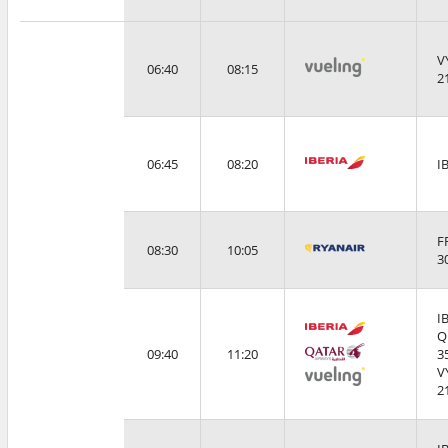
V
06:40
08:15
2
06:45
08:20
I
F
08:30
10:05
3
I
Q
09:40
11:20
3
V
2