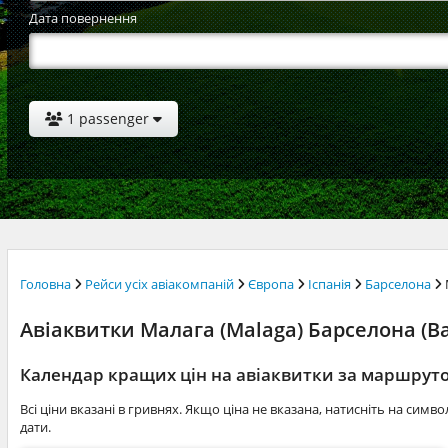
Дата повернення
1 passenger
Головна
Рейси усіх авіакомпаній
Європа
Іспанія
Барселона
Авіаквитки Малага (Malaga) Барселона (Bar
Календар кращих цін на авіаквитки за маршрут
Всі ціни вказані в гривнях. Якщо ціна не вказана, натисніть на симв
дати.