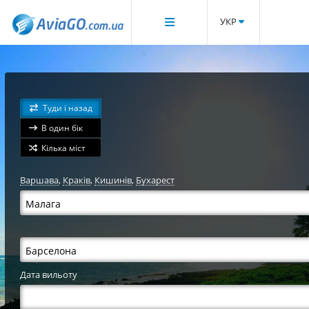
УКР
Туди і назад
В один бік
Кілька міст
Варшава
,
Краків
,
Кишинів
,
Бухарест
Дата вильоту