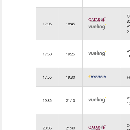
Q
3
17:05
18:45
V
2
V
17:50
19:25
1
17:55
19:30
F
V
19:35
21:10
1
Q
20:05
21:40