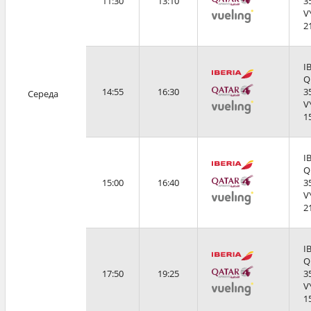
11:30
13:10
3
V
2
I
Q
14:55
16:30
3
Середа
V
1
I
Q
15:00
16:40
3
V
2
I
Q
17:50
19:25
3
V
1