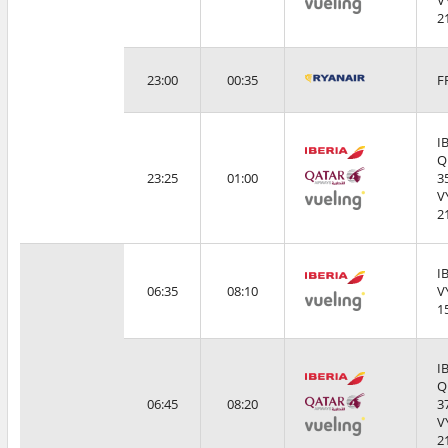
V
2
23:00
00:35
F
I
Q
23:25
01:00
3
V
2
I
06:35
08:10
V
1
I
Q
06:45
08:20
3
V
2