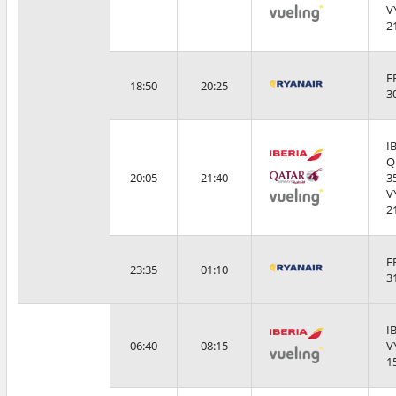
V
2
F
18:50
20:25
3
I
Q
20:05
21:40
3
V
2
F
23:35
01:10
3
I
06:40
08:15
V
1