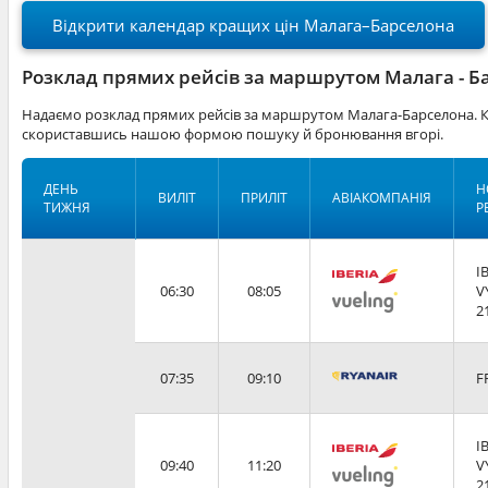
Відкрити календар кращих цін Малага–Барселона
Розклад прямих рейсів за маршрутом Малага - Б
Надаємо розклад прямих рейсів за маршрутом Малага-Барселона. Кв
скориставшись нашою формою пошуку й бронювання вгорі.
ДЕНЬ
Н
ВИЛІТ
ПРИЛІТ
АВІАКОМПАНІЯ
ТИЖНЯ
Р
I
06:30
08:05
V
2
07:35
09:10
F
I
09:40
11:20
V
2