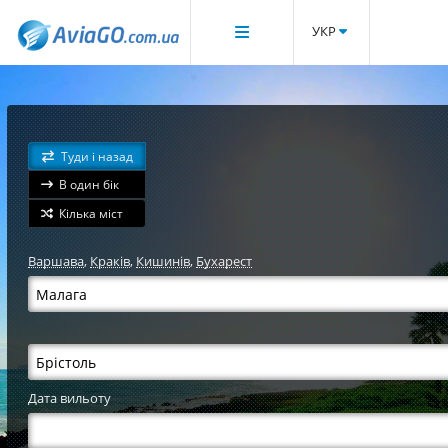
УКР
Туди і назад
В один бік
Кілька міст
Варшава
,
Краків
,
Кишинів
,
Бухарест
Дата вильоту