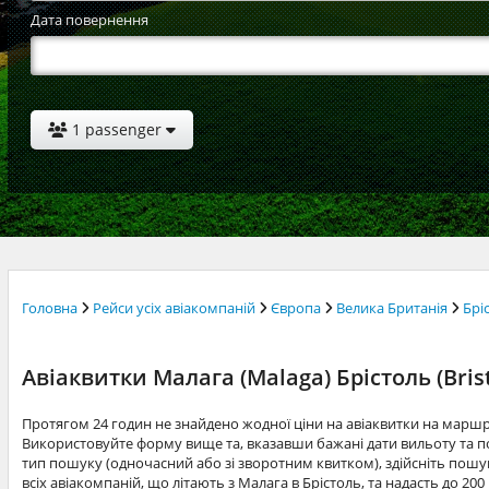
Дата повернення
1 passenger
Головна
Рейси усіх авіакомпаній
Європа
Велика Британія
Брі
Авіаквитки Малага (Malaga) Брістоль (Brist
Протягом 24 годин не знайдено жодної ціни на авіаквитки на маршр
Використовуйте форму вище та, вказавши бажані дати вильоту та по
тип пошуку (одночасний або зі зворотним квитком), здійсніть пошук
всіх авіакомпаній, що літають з Малага в Брістоль, та надасть до 2