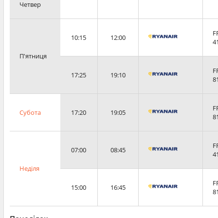
Четвер
F
10:15
12:00
4
П'ятниця
F
17:25
19:10
8
F
Субота
17:20
19:05
8
F
07:00
08:45
4
Неділя
F
15:00
16:45
8