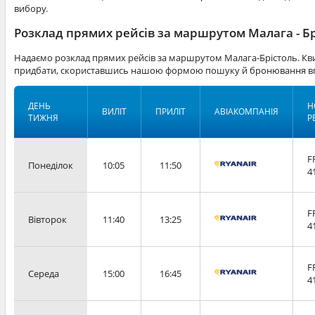
вибору.
Розклад прямих рейсів за маршрутом Малага - Б
Надаємо розклад прямих рейсів за маршрутом Малага-Брістоль. Кви
придбати, скориставшись нашою формою пошуку й бронювання вг
ДЕНЬ
Н
ВИЛІТ
ПРИЛІТ
АВІАКОМПАНІЯ
ТИЖНЯ
Р
F
Понеділок
10:05
11:50
4
F
Вівторок
11:40
13:25
4
F
Середа
15:00
16:45
4