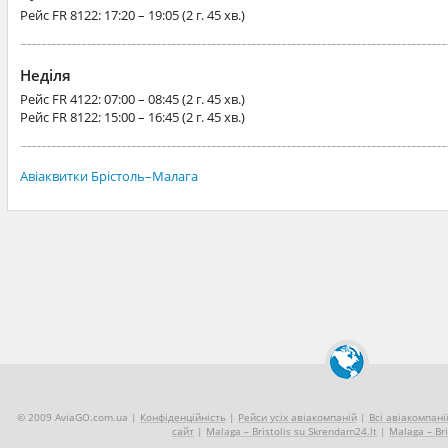
Рейс
FR 8122
: 17:20 – 19:05 (2 г. 45 хв.)
Неділя
Рейс
FR 4122
: 07:00 – 08:45 (2 г. 45 хв.)
Рейс
FR 8122
: 15:00 – 16:45 (2 г. 45 хв.)
Авіаквитки Брістоль–Малага
© 2009 AviaGO.com.ua |
Конфіденційність
|
Рейси усіх авіакомпаній
|
Всі авіакомпані
сайт
|
Malaga – Bristolis su Skrendam24.lt
|
Malaga – Bri