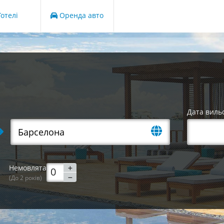
отелі
Оренда авто
Дата виль
Немовлята
(До 2 років)