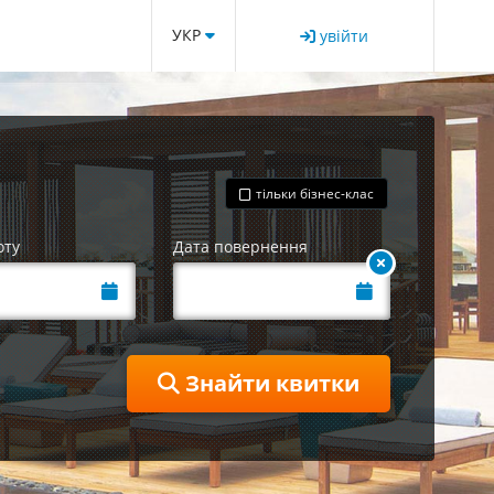
УКР
увійти
тільки бізнес-клас
оту
Дата повернення
Знайти квитки