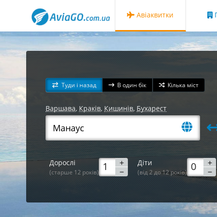
Авіаквитки
Г
Туди і назад
В один бік
Кілька міст
Варшава
,
Краків
,
Кишинів
,
Бухарест
Дорослі
Діти
(старше 12 років)
(від 2 до 12 років)