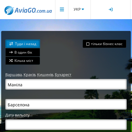
УКР
Туди і назад
тільки бізнес-клас
В один бік
Кілька міст
Варшава
,
Краків
,
Кишинів
,
Бухарест
Дата вильоту