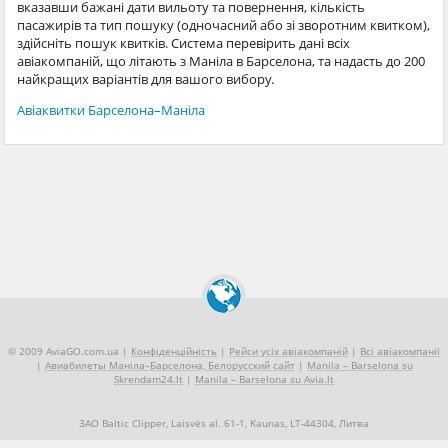
вказавши бажані дати вильоту та повернення, кількість
пасажирів та тип пошуку (одночасний або зі зворотним квитком),
здійсніть пошук квитків. Система перевірить дані всіх
авіакомпаній, що літають з Маніла в Барселона, та надасть до 200
найкращих варіантів для вашого вибору.
Авіаквитки Барселона–Маніла
© 2009 AviaGO.com.ua |
Конфіденційність
|
Рейси усіх авіакомпаній
|
Всі авіакомпанії
|
Авиабилеты Маніла–Барселона, Белорусский сайт
|
Manila – Barselona su
Skrendam24.lt
|
Manila – Barselona su Avia.lt
ЗАО Baltic Clipper, Laisvės al. 61-1, Kaunas, LT-44304, Литва