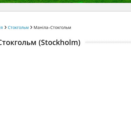
ія
Стокгольм
Маніла–Стокгольм
Стокгольм (Stockholm)