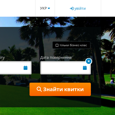
УКР
увійти
тільки бізнес-клас
оту
Дата повернення
Знайти квитки