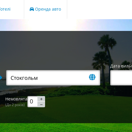
отелі
Оренда авто
Дата виль
Немовлята
(До 2 років)