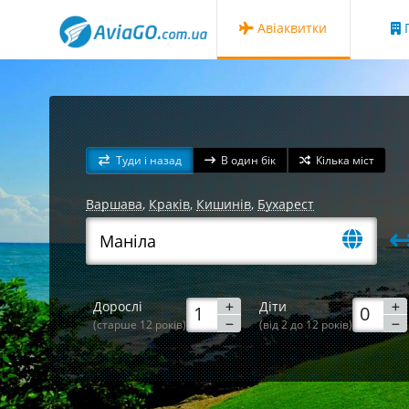
Авіаквитки
Г
Туди і назад
В один бік
Кілька міст
Варшава
,
Краків
,
Кишинів
,
Бухарест
Дорослі
Діти
(старше 12 років)
(від 2 до 12 років)