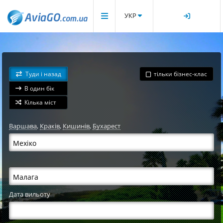
УКР
Туди і назад
тільки бізнес-клас
В один бік
Кілька міст
Варшава
,
Краків
,
Кишинів
,
Бухарест
Дата вильоту