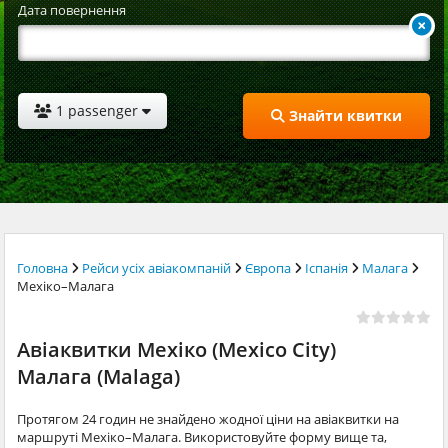
Дата повернення
1 passenger
Знайти квитки
Головна
Рейси усіх авіакомпаній
Європа
Іспанія
Малага
Мехіко–Малага
Авіаквитки Мехіко (Mexico City)
Малага (Malaga)
Протягом 24 годин не знайдено жодної ціни на авіаквитки на
маршруті Мехіко–Малага. Використовуйте форму вище та,