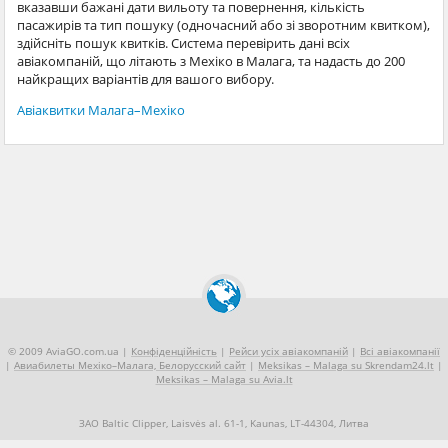
вказавши бажані дати вильоту та повернення, кількість
пасажирів та тип пошуку (одночасний або зі зворотним квитком),
здійсніть пошук квитків. Система перевірить дані всіх
авіакомпаній, що літають з Мехіко в Малага, та надасть до 200
найкращих варіантів для вашого вибору.
Авіаквитки Малага–Мехіко
© 2009 AviaGO.com.ua |
Конфіденційність
|
Рейси усіх авіакомпаній
|
Всі авіакомпанії
|
Авиабилеты Мехіко–Малага, Белорусский сайт
|
Meksikas – Malaga su Skrendam24.lt
|
Meksikas – Malaga su Avia.lt
ЗАО Baltic Clipper, Laisvės al. 61-1, Kaunas, LT-44304, Литва