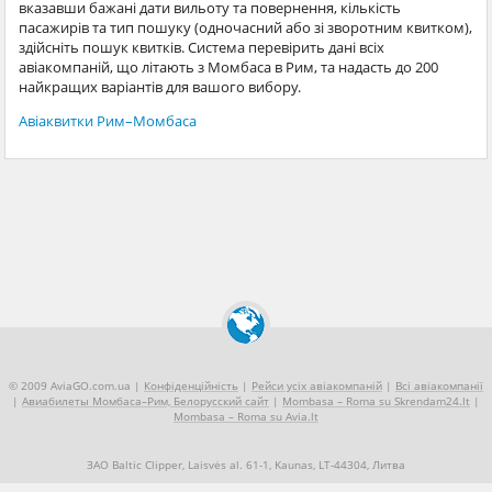
вказавши бажані дати вильоту та повернення, кількість
пасажирів та тип пошуку (одночасний або зі зворотним квитком),
здійсніть пошук квитків. Система перевірить дані всіх
авіакомпаній, що літають з Момбаса в Рим, та надасть до 200
найкращих варіантів для вашого вибору.
Авіаквитки Рим–Момбаса
© 2009 AviaGO.com.ua |
Конфіденційність
|
Рейси усіх авіакомпаній
|
Всі авіакомпанії
|
Авиабилеты Момбаса–Рим, Белорусский сайт
|
Mombasa – Roma su Skrendam24.lt
|
Mombasa – Roma su Avia.lt
ЗАО Baltic Clipper, Laisvės al. 61-1, Kaunas, LT-44304, Литва