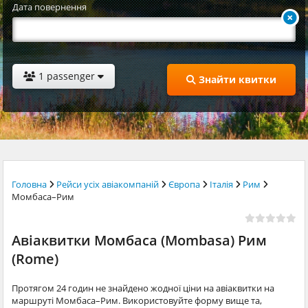
Дата повернення
1 passenger
Знайти квитки
Головна
Рейси усіх авіакомпаній
Європа
Італія
Рим
Момбаса–Рим
Авіаквитки Момбаса (Mombasa) Рим
(Rome)
Протягом 24 годин не знайдено жодної ціни на авіаквитки на
маршруті Момбаса–Рим. Використовуйте форму вище та,