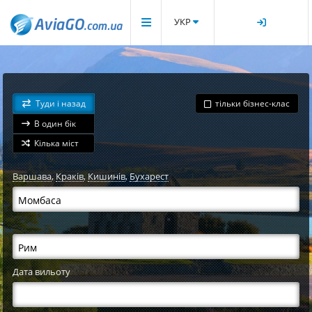
УКР
Туди і назад
тільки бізнес-клас
В один бік
Кілька міст
Варшава
,
Краків
,
Кишинів
,
Бухарест
Дата вильоту