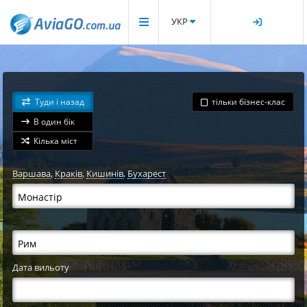
УКР
Туди і назад
тільки бізнес-клас
В один бік
Кілька міст
Варшава
,
Краків
,
Кишинів
,
Бухарест
Дата вильоту