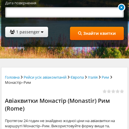
Дата повернення
1 passenger
Знайти квитки
Головна
Рейси усіх авіакомпаній
Європа
Італія
Рим
Монастір–Рим
Авіаквитки Монастір (Monastir) Рим
(Rome)
Протягом 24 годин не знайдено жодної ціни на авіаквитки на
маршруті Монастір–Рим. Використовуйте форму вище та,