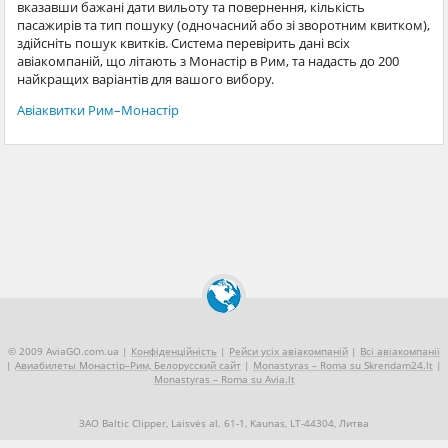
вказавши бажані дати вильоту та повернення, кількість
пасажирів та тип пошуку (одночасний або зі зворотним квитком),
здійсніть пошук квитків. Система перевірить дані всіх
авіакомпаній, що літають з Монастір в Рим, та надасть до 200
найкращих варіантів для вашого вибору.
Авіаквитки Рим–Монастір
© 2009 AviaGO.com.ua |
Конфіденційність
|
Рейси усіх авіакомпаній
|
Всі авіакомпанії
|
Авиабилеты Монастір–Рим, Белорусский сайт
|
Monastyras – Roma su Skrendam24.lt
|
Monastyras – Roma su Avia.lt
ЗАО Baltic Clipper, Laisvės al. 61-1, Kaunas, LT-44304, Литва