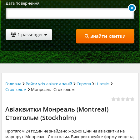
Дата повернення
1 passenger
Знайти квитки
Головна
Рейси усіх авіакомпаній
Європа
Швеція
Стокгольм
Монреаль–Стокгольм
Авіаквитки Монреаль (Montreal)
Стокгольм (Stockholm)
Протягом 24 годин не знайдено жодної ціни на авіаквитки на
маршруті Монреаль–Стокгольм. Використовуйте форму вище та,