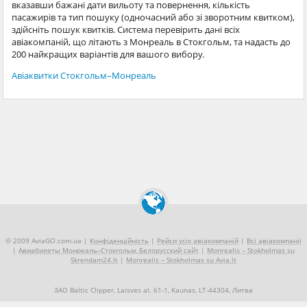
вказавши бажані дати вильоту та повернення, кількість
пасажирів та тип пошуку (одночасний або зі зворотним квитком),
здійсніть пошук квитків. Система перевірить дані всіх
авіакомпаній, що літають з Монреаль в Стокгольм, та надасть до
200 найкращих варіантів для вашого вибору.
Авіаквитки Стокгольм–Монреаль
© 2009 AviaGO.com.ua |
Конфіденційність
|
Рейси усіх авіакомпаній
|
Всі авіакомпанії
|
Авиабилеты Монреаль–Стокгольм, Белорусский сайт
|
Monrealis – Stokholmas su
Skrendam24.lt
|
Monrealis – Stokholmas su Avia.lt
ЗАО Baltic Clipper, Laisvės al. 61-1, Kaunas, LT-44304, Литва