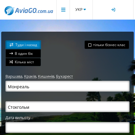
УКР
Туди і назад
тільки бізнес-клас
В один бік
Кілька міст
Варшава
,
Краків
,
Кишинів
,
Бухарест
Дата вильоту