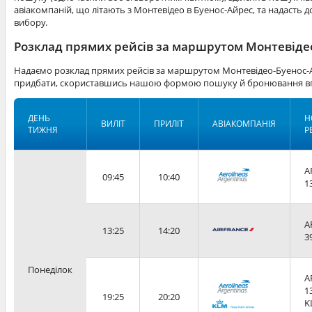
авіакомпаній, що літають з Монтевідео в Буенос-Айрес, та надасть 
вибору.
Розклад прямих рейсів за маршрутом Монтевідео
Надаємо розклад прямих рейсів за маршрутом Монтевідео-Буенос-А
придбати, скориставшись нашою формою пошуку й бронювання вг
ДЕНЬ
Н
ВИЛІТ
ПРИЛІТ
АВІАКОМПАНІЯ
ТИЖНЯ
Р
A
09:45
10:40
1
A
13:25
14:20
3
Понеділок
A
1
19:25
20:20
K