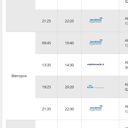
9
A
21:25
22:20
1
A
09:45
10:40
1
A
13:35
14:30
3
Вівторок
K
19:25
20:20
9
A
21:35
22:30
1