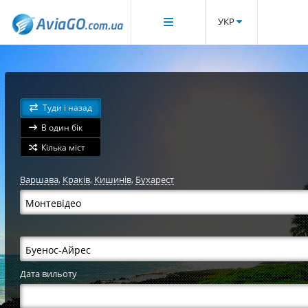
УКР
Туди і назад
В один бік
Кілька міст
Варшава
,
Краків
,
Кишинів
,
Бухарест
Дата вильоту