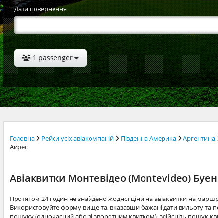
Дата повернення
1 passenger
Головна
Рейси усіх авіакомпаній
Південна Америка
Аргентина
Айрес
Авіаквитки Монтевідео (Montevideo) Буено
Протягом 24 годин не знайдено жодної ціни на авіаквитки на марш
Використовуйте форму вище та, вказавши бажані дати вильоту та по
пошуку (одночасний або зі зворотним квитком), здійсніть пошук квит