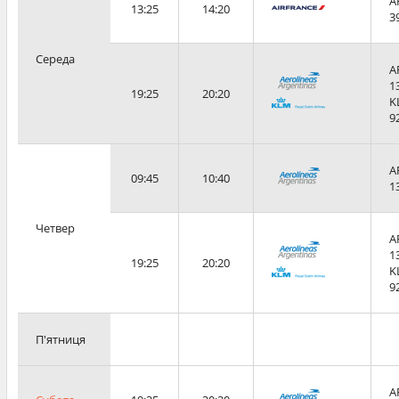
A
13:25
14:20
3
Середа
A
1
19:25
20:20
K
9
A
09:45
10:40
1
Четвер
A
1
19:25
20:20
K
9
П'ятниця
A