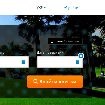
УКР
увійти
тільки бізнес-клас
оту
Дата повернення
Знайти квитки