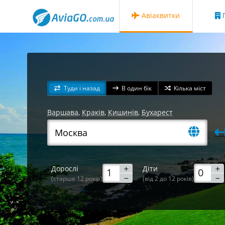
Авіаквитки
Г
Туди і назад
В один бік
Кілька міст
Варшава
,
Краків
,
Кишинів
,
Бухарест
Дорослі
Діти
(старше 12 років)
(від 2 до 12 років)