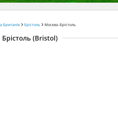
а Британія
Брістоль
Москва–Брістоль
рістоль (Bristol)