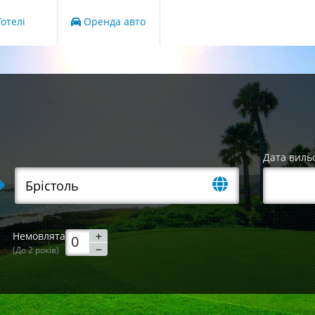
отелі
Оренда авто
Дата виль
Немовлята
(До 2 років)