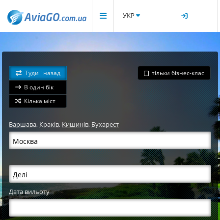
УКР
Туди і назад
тільки бізнес-клас
В один бік
Кілька міст
Варшава
,
Краків
,
Кишинів
,
Бухарест
Дата вильоту