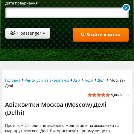
Дата повернення
1 passenger
Знайти квитки
Головна
Рейси усіх авіакомпаній
Азія
Індія
Делі
Москва–
Делі
5,00
/5
(: 1)
Авіаквитки Москва (Moscow) Делі
(Delhi)
Протягом 24 годин не знайдено жодної ціни на авіаквитки на
маршруті Москва–Делі. Використовуйте форму вище та,