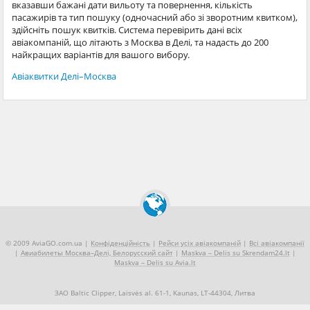
вказавши бажані дати вильоту та повернення, кількість
пасажирів та тип пошуку (одночасний або зі зворотним квитком),
здійсніть пошук квитків. Система перевірить дані всіх
авіакомпаній, що літають з Москва в Делі, та надасть до 200
найкращих варіантів для вашого вибору.
Авіаквитки Делі–Москва
© 2009 AviaGO.com.ua |
Конфіденційність
|
Рейси усіх авіакомпаній
|
Всі авіакомпанії
|
Авиабилеты Москва–Делі, Белорусский сайт
|
Maskva – Delis su Skrendam24.lt
|
Maskva – Delis su Avia.lt
ЗАО Baltic Clipper, Laisvės al. 61-1, Kaunas, LT-44304, Литва