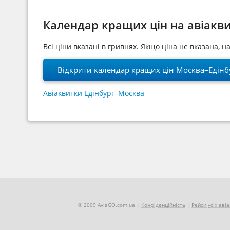
Календар кращих цін на авіакв
Всі ціни вказані в гривнях. Якщо ціна не вказана, 
Відкрити календар кращих цін Москва–Едінб
Авіаквитки Едінбург–Москва
© 2009 AviaGO.com.ua |
Конфіденційність
|
Рейси усіх аві