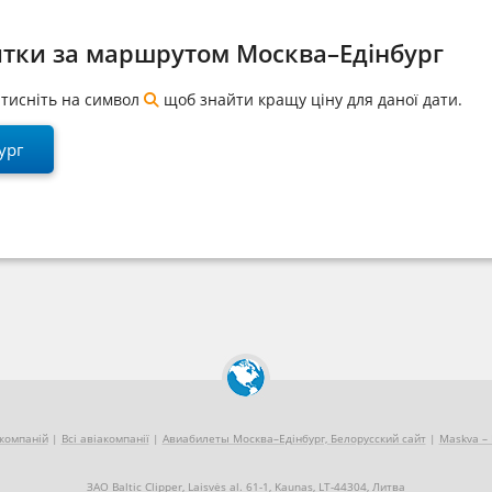
итки за маршрутом Москва–Едінбург
натисніть на символ
щоб знайти кращу ціну для даної дати.
ург
акомпаній
|
Всі авіакомпанії
|
Авиабилеты Москва–Едінбург, Белорусский сайт
|
Maskva – 
ЗАО Baltic Clipper, Laisvės al. 61-1, Kaunas, LT-44304, Литва