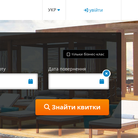
УКР
увійти
тільки бізнес-клас
оту
Дата повернення
Знайти квитки