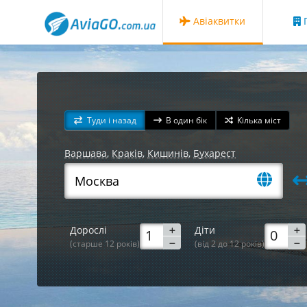
Авіаквитки
Г
Туди і назад
В один бік
Кілька міст
Варшава
,
Краків
,
Кишинів
,
Бухарест
Дорослі
Діти
(старше 12 років)
(від 2 до 12 років)