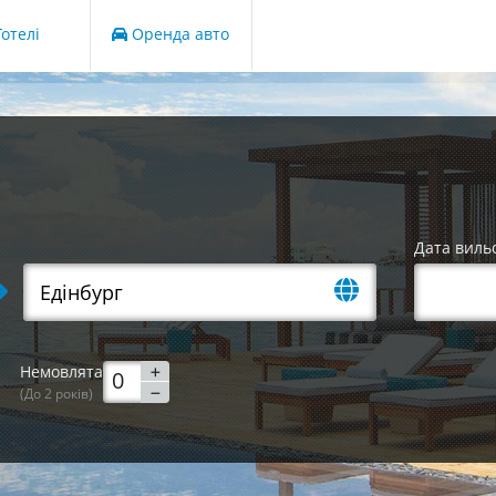
отелі
Оренда авто
Дата виль
Немовлята
(До 2 років)