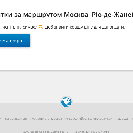
итки за маршрутом Москва–Ріо-де-Жане
натисніть на символ
щоб знайти кращу ціну для даної дати.
е-Жанейро
й
|
Всі авіакомпанії
|
Авиабилеты Москва–Ріо-де-Жанейро, Белорусский сайт
|
Maskva – R
ЗАО Baltic Clipper, Laisvės al. 61-1, Kaunas, LT-44304, Литва