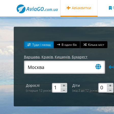
Авіаквитки
Г
Туди і назад
В один бік
Кілька міст
Варшава
,
Краків
,
Кишинів
,
Бухарест
Дорослі
Діти
(старше 12 років)
(від 2 до 12 років)