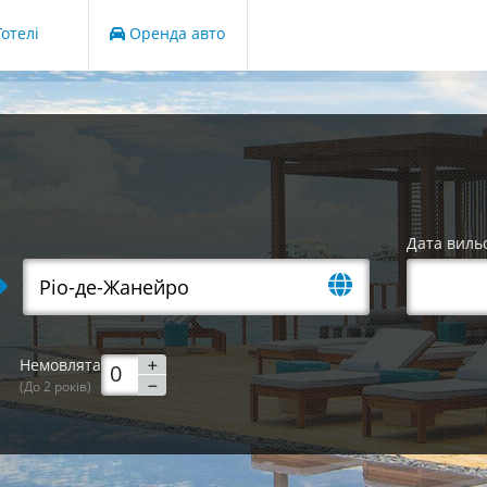
отелі
Оренда авто
Дата виль
Немовлята
(До 2 років)