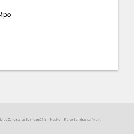
йро
io de Žaneiras su Skrendam24.lt
|
Maskva – Rio de Žaneiras su Avia.lt