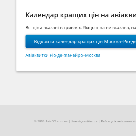
Календар кращих цін на авіакв
Всі ціни вказані в гривнях. Якщо ціна не вказана, 
Відкрити календар кращих цін Москва–Ріо-д
Авіаквитки Ріо-де-Жанейро–Москва
© 2009 AviaGO.com.ua |
Конфіденційність
|
Рейси усіх авіакомпані