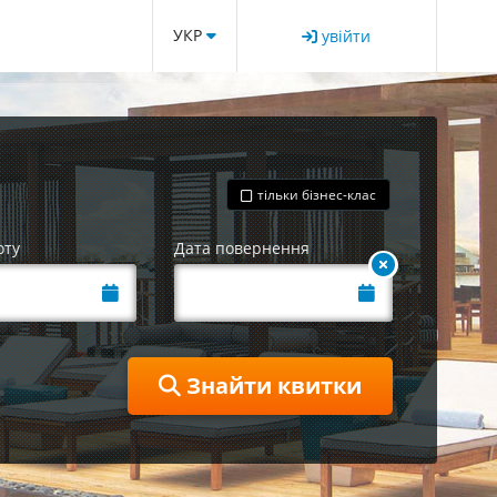
УКР
увійти
тільки бізнес-клас
оту
Дата повернення
Знайти квитки