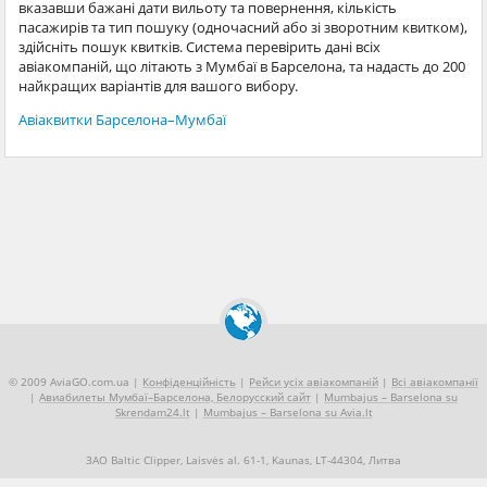
вказавши бажані дати вильоту та повернення, кількість
пасажирів та тип пошуку (одночасний або зі зворотним квитком),
здійсніть пошук квитків. Система перевірить дані всіх
авіакомпаній, що літають з Мумбаї в Барселона, та надасть до 200
найкращих варіантів для вашого вибору.
Авіаквитки Барселона–Мумбаї
© 2009 AviaGO.com.ua |
Конфіденційність
|
Рейси усіх авіакомпаній
|
Всі авіакомпанії
|
Авиабилеты Мумбаї–Барселона, Белорусский сайт
|
Mumbajus – Barselona su
Skrendam24.lt
|
Mumbajus – Barselona su Avia.lt
ЗАО Baltic Clipper, Laisvės al. 61-1, Kaunas, LT-44304, Литва