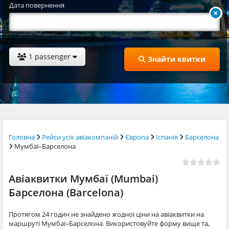
Дата повернення
1 passenger
Знайти квитки
Головна
Рейси усіх авіакомпаній
Європа
Іспанія
Барселона
Мумбаї–Барселона
Авіаквитки Мумбаї (Mumbai)
Барселона (Barcelona)
Протягом 24 годин не знайдено жодної ціни на авіаквитки на
маршруті Мумбаї–Барселона. Використовуйте форму вище та,