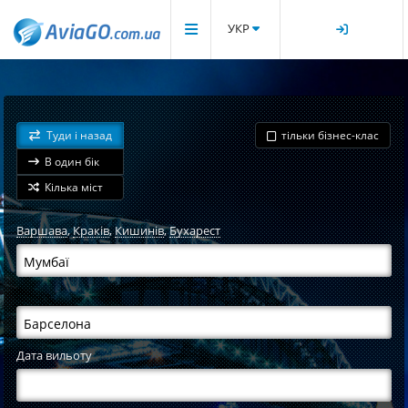
УКР
Туди і назад
тільки бізнес-клас
В один бік
Кілька міст
Варшава
,
Краків
,
Кишинів
,
Бухарест
Дата вильоту