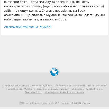
вказавши бажані дати вильоту та повернення, кількість
пасажирів та тип пошуку (одночасний або зі зворотним квитком),
здійсніть пошук квитків. Система перевірить дані всіх
авіакомпаній, що літають з Мумбаї в Стокгольм, та надасть до 200
найкращих варіантів для вашого вибору.
Авіаквитки Стокгольм–Мумбаї
© 2009 AviaGO.com.ua |
Конфіденційність
|
Рейси усіх авіакомпаній
|
Всі авіакомпанії
|
Авиабилеты Мумбаї–Стокгольм, Белорусский сайт
|
Mumbajus – Stokholmas su
Skrendam24.lt
|
Mumbajus – Stokholmas su Avia.lt
ЗАО Baltic Clipper, Laisvės al. 61-1, Kaunas, LT-44304, Литва