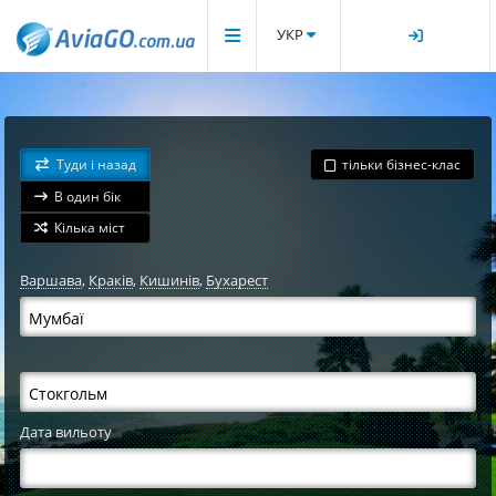
УКР
Туди і назад
тільки бізнес-клас
В один бік
Кілька міст
Варшава
,
Краків
,
Кишинів
,
Бухарест
Дата вильоту