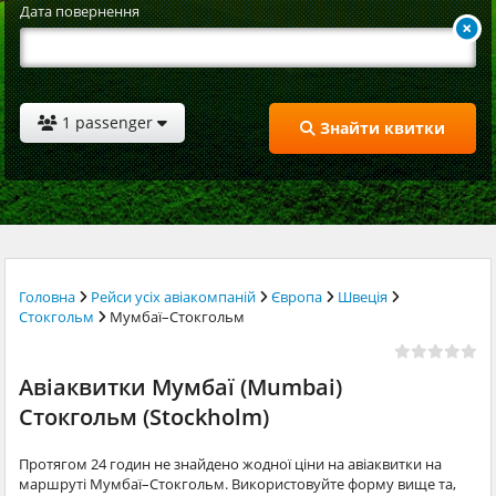
Дата повернення
1 passenger
Знайти квитки
Головна
Рейси усіх авіакомпаній
Європа
Швеція
Стокгольм
Мумбаї–Стокгольм
Авіаквитки Мумбаї (Mumbai)
Стокгольм (Stockholm)
Протягом 24 годин не знайдено жодної ціни на авіаквитки на
маршруті Мумбаї–Стокгольм. Використовуйте форму вище та,