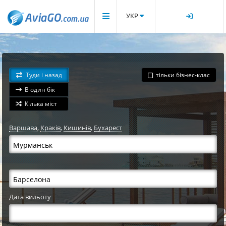
УКР
Туди і назад
тільки бізнес-клас
В один бік
Кілька міст
Варшава
,
Краків
,
Кишинів
,
Бухарест
Дата вильоту