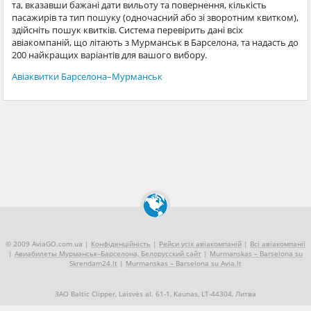
та, вказавши бажані дати вильоту та повернення, кількість
пасажирів та тип пошуку (одночасний або зі зворотним квитком),
здійсніть пошук квитків. Система перевірить дані всіх
авіакомпаній, що літають з Мурманськ в Барселона, та надасть до
200 найкращих варіантів для вашого вибору.
Авіаквитки Барселона–Мурманськ
© 2009 AviaGO.com.ua |
Конфіденційність
|
Рейси усіх авіакомпаній
|
Всі авіакомпанії
|
Авиабилеты Мурманськ–Барселона, Белорусский сайт
|
Murmanskas – Barselona su
Skrendam24.lt
|
Murmanskas – Barselona su Avia.lt
ЗАО Baltic Clipper, Laisvės al. 61-1, Kaunas, LT-44304, Литва