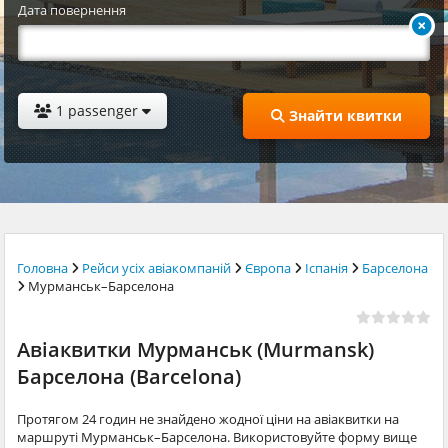
Дата повернення
1 passenger
Знайти квитки
Головна
Рейси усіх авіакомпаній
Європа
Іспанія
Барселона
Мурманськ–Барселона
Авіаквитки Мурманськ (Murmansk)
Барселона (Barcelona)
Протягом 24 годин не знайдено жодної ціни на авіаквитки на
маршруті Мурманськ–Барселона. Використовуйте форму вище