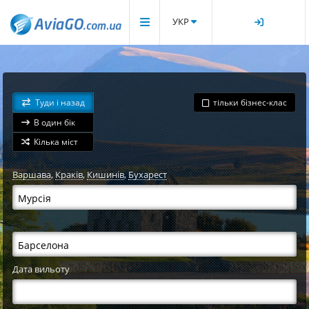
УКР
Туди і назад
тільки бізнес-клас
В один бік
Кілька міст
Варшава
,
Краків
,
Кишинів
,
Бухарест
Дата вильоту