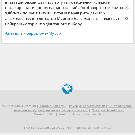
вказавши бажані дати вильоту та повернення, кількість
пасажирів та тип пошуку (одночасний або зі зворотним квитком),
здійсніть пошук квитків. Система перевірить дані всіх
авіакомпаній, що літають з Мурсія в Барселона, та надасть до 200
найкращих варіантів для вашого вибору.
Авіаквитки Барселона–Мурсія
© 2009 AviaGO.com.ua |
Конфіденційність
|
Рейси усіх авіакомпаній
|
Всі авіакомпанії
|
Авиабилеты Мурсія–Барселона, Белорусский сайт
|
Mursija – Barselona su
Skrendam24.lt
|
Mursija – Barselona su Avia.lt
ЗАО Baltic Clipper, Laisvės al. 61-1, Kaunas, LT-44304, Литва