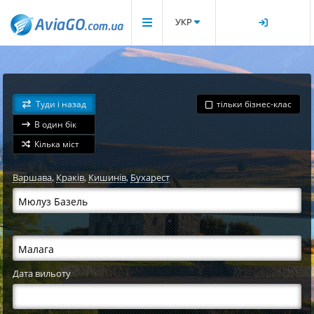
УКР
Туди і назад
тільки бізнес-клас
В один бік
Кілька міст
Варшава
,
Краків
,
Кишинів
,
Бухарест
Дата вильоту