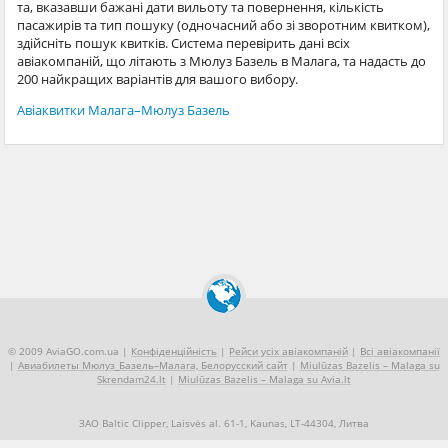
та, вказавши бажані дати вильоту та повернення, кількість
пасажирів та тип пошуку (одночасний або зі зворотним квитком),
здійсніть пошук квитків. Система перевірить дані всіх
авіакомпаній, що літають з Мюлуз Базель в Малага, та надасть до
200 найкращих варіантів для вашого вибору.
Авіаквитки Малага–Мюлуз Базель
© 2009 AviaGO.com.ua |
Конфіденційність
|
Рейси усіх авіакомпаній
|
Всі авіакомпанії
|
Авиабилеты Мюлуз_Базель–Малага, Белорусский сайт
|
Miulūzas Bazelis – Malaga su
Skrendam24.lt
|
Miulūzas Bazelis – Malaga su Avia.lt
ЗАО Baltic Clipper, Laisvės al. 61-1, Kaunas, LT-44304, Литва