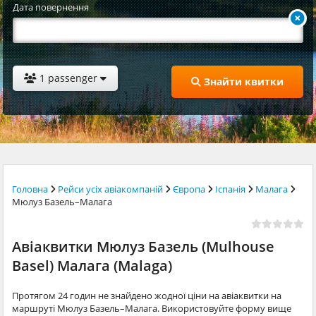
Дата повернення
1 passenger
Знайти квитки
Головна
Рейси усіх авіакомпаній
Європа
Іспанія
Малага
Мюлуз Базель–Малага
Авіаквитки Мюлуз Базель (Mulhouse
Basel) Малага (Malaga)
Протягом 24 годин не знайдено жодної ціни на авіаквитки на
маршруті Мюлуз Базель–Малага. Використовуйте форму вище