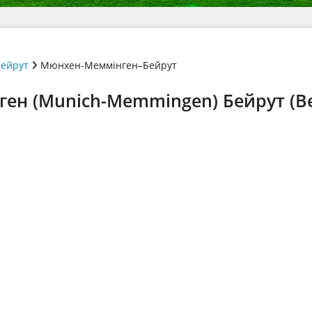
ейрут
Мюнхен-Меммінген–Бейрут
ен (Munich-Memmingen) Бейрут (Be