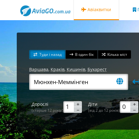
Авіаквитки
Г
Туди і назад
В один бік
Кілька міст
Варшава
,
Краків
,
Кишинів
,
Бухарест
Дорослі
Діти
(старше 12 років)
(від 2 до 12 років)