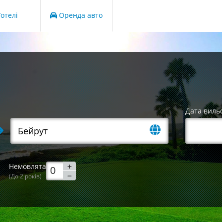
отелі
Оренда авто
Дата виль
Немовлята
(До 2 років)