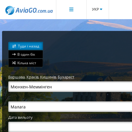
УКР
Туди і назад
В один бік
Кілька міст
Варшава
,
Краків
,
Кишинів
,
Бухарест
Дата вильоту