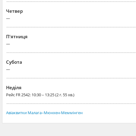
Четвер
—
П'ятниця
—
Субота
—
Неділя
Рейс
FR 2542
: 10:30 – 13:25 (2 г. 55 хв.)
Авіаквитки Малага–Мюнхен-Меммінген