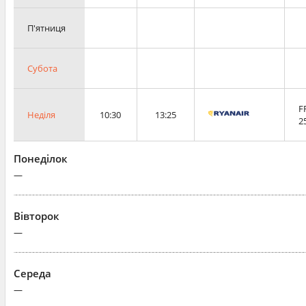
П'ятниця
Субота
F
Неділя
10:30
13:25
2
Понеділок
—
Вівторок
—
Середа
—