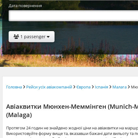
Дата повернення
1 passenger
Головна
Рейси усіх авіакомпаній
Європа
Іспанія
Малага
Мю
Авіаквитки Мюнхен-Меммінген (Munich-
(Malaga)
Протягом 24 годин не знайдено жодної ціни на авіаквитки на мар
Використовуйте форму вище та, вказавши бажані дати вильоту та по