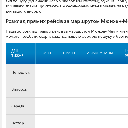
тип пошуку (одночасний або зі зворотним квитком), здійсніть пошук
всіх авіакомпаній, що літають з Мюнхен-Меммінген в Малага, та над
для вашого вибору.
Розклад прямих рейсів за маршрутом Мюнхен-М
Надаємо розклад прямих рейсів за маршрутом Мюнхен-Меммінген-М
можете придбати, скориставшись нашою формою пошуку й бронюв
ДЕНЬ
Н
ВИЛІТ
ПРИЛІТ
АВІАКОМПАНІЯ
ТИЖНЯ
Р
Понеділок
Вівторок
Середа
Четвер