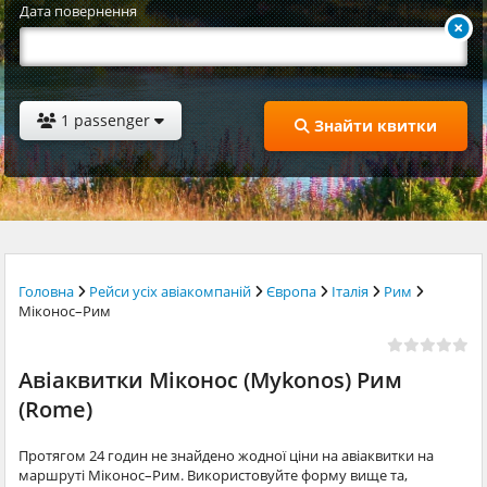
Дата повернення
1 passenger
Знайти квитки
Головна
Рейси усіх авіакомпаній
Європа
Італія
Рим
Міконос–Рим
Авіаквитки Міконос (Mykonos) Рим
(Rome)
Протягом 24 годин не знайдено жодної ціни на авіаквитки на
маршруті Міконос–Рим. Використовуйте форму вище та,