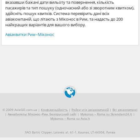
вказавши бажані дати вильоту та повернення, кількість
пасажирів та тип пошуку (одночасний або зі зворотним квитком),
здійсніть пошук квитків. Система перевірить дані всіх
авіакомпаній, що літають з Міконос в Рим, та надасть до 200
найкращих варіантів для вашого вибору.
Авіаквитки Рим–Міконос
© 2009 AviaGO.com.ua |
Конфіденційність
|
Рейси усіх авіакомпаній
|
Всі авіакомпанії
|
Авиабилеты Міконос–Рим, Белорусский сайт
|
Mykonos – Roma su Skrendam24.lt
|
Mykonos – Roma su Avia.lt
ЗАО Baltic Clipper, Laisvės al. 61-1, Kaunas, LT-44304, Литва