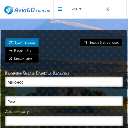
УКР
Туди і назад
тільки бізнес-клас
В один бік
Кілька міст
Варшава
,
Краків
,
Кишинів
,
Бухарест
Дата вильоту