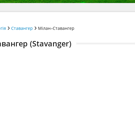
гія
Ставангер
Мілан–Ставангер
авангер (Stavanger)