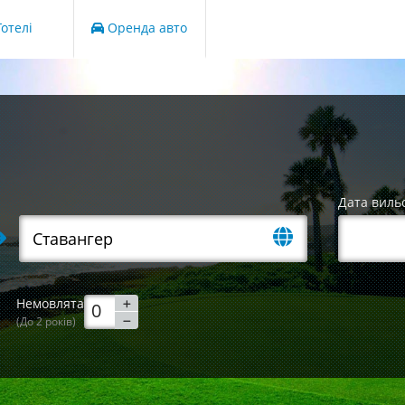
отелі
Оренда авто
Дата виль
Немовлята
(До 2 років)