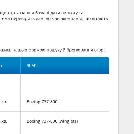
ще та, вказавши бажані дати вильоту та
стема перевірить дані всіх авіакомпаній, що літають
тавшись нашою формою пошуку й бронювання вгорі.
ТЬ
ЛІТАК
5 хв.
Boeing 737-800
5 хв.
Boeing 737-800 (winglets)