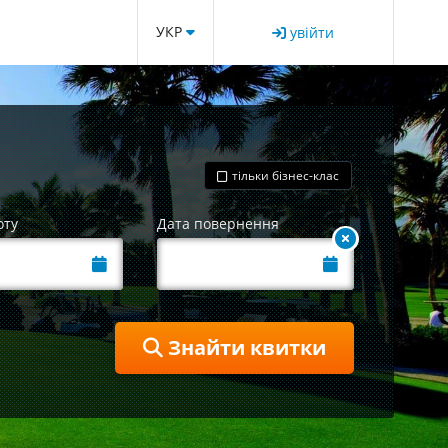
УКР
увійти
тільки бізнес-клас
оту
Дата повернення
Знайти квитки