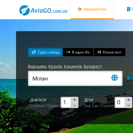
Авіаквитки
Г
Туди і назад
В один бік
Кілька міст
Варшава
,
Краків
,
Кишинів
,
Бухарест
Дорослі
Діти
(старше 12 років)
(від 2 до 12 років)