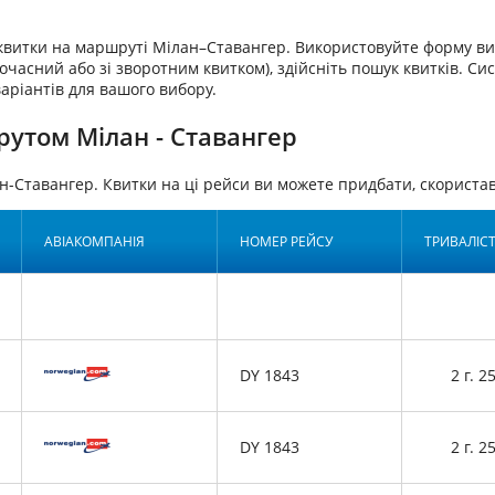
аквитки на маршруті Мілан–Ставангер. Використовуйте форму ви
очасний або зі зворотним квитком), здійсніть пошук квитків. Си
аріантів для вашого вибору.
рутом Мілан - Ставангер
н-Ставангер. Квитки на ці рейси ви можете придбати, скорис
АВІАКОМПАНІЯ
НОМЕР РЕЙСУ
ТРИВАЛІС
DY 1843
2 г. 2
DY 1843
2 г. 2