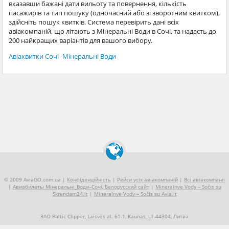
вказавши бажані дати вильоту та повернення, кількість
пасажирів та тип пошуку (одночасний або зі зворотним квитком),
здійсніть пошук квитків. Система перевірить дані всіх
авіакомпаній, що літають з Мінеральні Води в Сочі, та надасть до
200 найкращих варіантів для вашого вибору.
Авіаквитки Сочі–Мінеральні Води
© 2009 AviaGO.com.ua |
Конфіденційність
|
Рейси усіх авіакомпаній
|
Всі авіакомпанії
|
Авиабилеты Мінеральні_Води–Сочі, Белорусский сайт
|
Mineralnye Vody – Sočis su
Skrendam24.lt
|
Mineralnye Vody – Sočis su Avia.lt
ЗАО Baltic Clipper, Laisvės al. 61-1, Kaunas, LT-44304, Литва