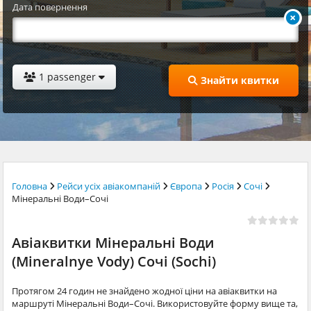
Дата повернення
1 passenger
Знайти квитки
Головна
Рейси усіх авіакомпаній
Європа
Росія
Сочі
Мінеральні Води–Сочі
Авіаквитки Мінеральні Води
(Mineralnye Vody) Сочі (Sochi)
Протягом 24 годин не знайдено жодної ціни на авіаквитки на
маршруті Мінеральні Води–Сочі. Використовуйте форму вище та,