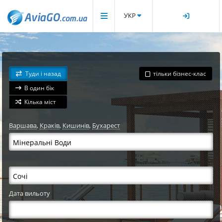
УКР
Туди і назад
тільки бізнес-клас
В один бік
Кілька міст
Варшава
,
Краків
,
Кишинів
,
Бухарест
Дата вильоту