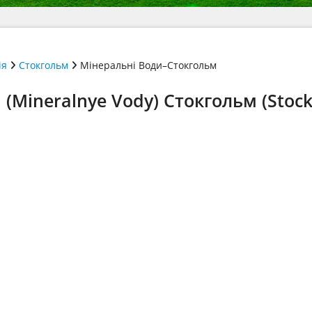
ія
Стокгольм
Мінеральні Води–Стокгольм
(Mineralnye Vody) Стокгольм (Stoc