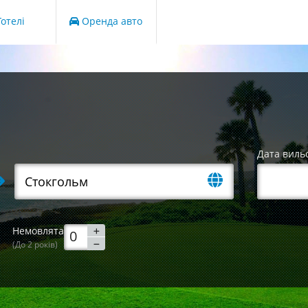
отелі
Оренда авто
Дата виль
Немовлята
(До 2 років)