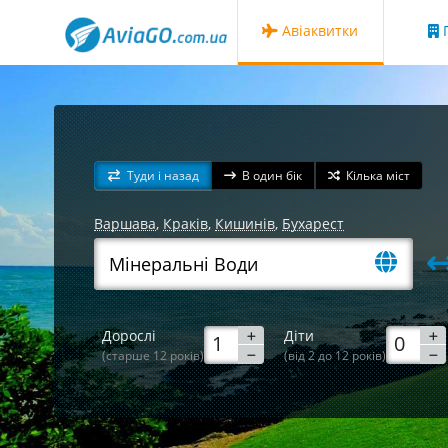
Авіаквитки
Г
Туди і назад
В один бік
Кілька міст
Варшава
,
Краків
,
Кишинів
,
Бухарест
Дорослі
Діти
(старше 12 років)
(від 2 до 12 років)