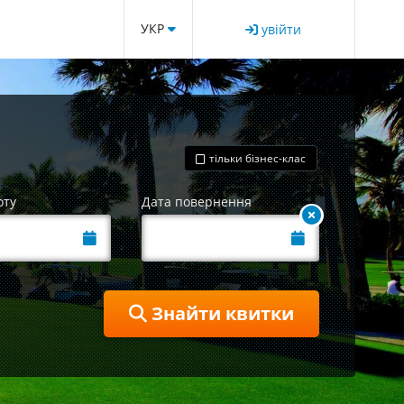
УКР
увійти
тільки бізнес-клас
оту
Дата повернення
Знайти квитки