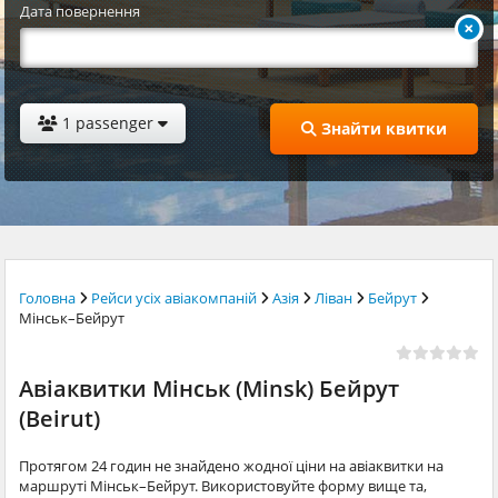
Дата повернення
1 passenger
Знайти квитки
Головна
Рейси усіх авіакомпаній
Азія
Ліван
Бейрут
Мінськ–Бейрут
Авіаквитки Мінськ (Minsk) Бейрут
(Beirut)
Протягом 24 годин не знайдено жодної ціни на авіаквитки на
маршруті Мінськ–Бейрут. Використовуйте форму вище та,