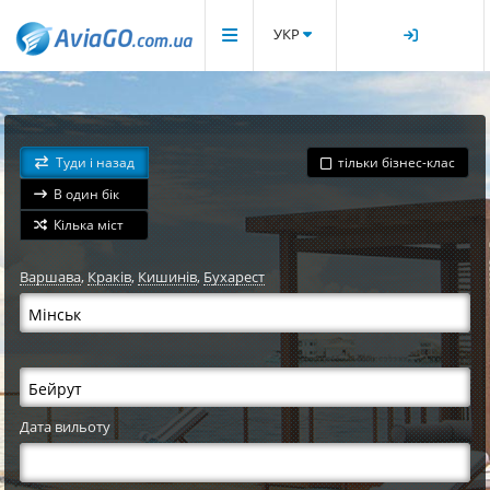
УКР
Туди і назад
тільки бізнес-клас
В один бік
Кілька міст
Варшава
,
Краків
,
Кишинів
,
Бухарест
Дата вильоту