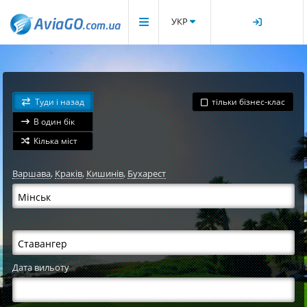
УКР
Туди і назад
тільки бізнес-клас
В один бік
Кілька міст
Варшава
,
Краків
,
Кишинів
,
Бухарест
Дата вильоту