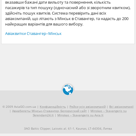
вказавши бажані дати вильоту та повернення, кількість
пасажирів та тип пошуку (одночасний або зі зворотним квитком),
здійсніть пошук квитків. Система перевірить дані всіх
авіакомпаній, що літають з Мінськ в Ставангер, та надасть до 200
найкращих варіантів для вашого вибору.
Авіаквитки Ставангер–Мінськ
© 2009 AviaGO.com.ua |
Конфіденційність
|
Рейси усіх авіакомпаній
|
Всі авіакомпанії
|
Авиабилеты Мінськ–Ставангер, Белорусский сайт
|
Minskas – Stavangeris su
Skrendam24.lt
|
Minskas – Stavangeris su Avia.lt
ЗАО Baltic Clipper, Laisvės al. 61-1, Kaunas, LT-44304, Литва