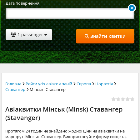
Дата повернення
1 passenger
Знайти квитки
Головна
Рейси усіх авіакомпаній
Європа
Норвегія
Ставангер
Мінськ–Ставангер
Авіаквитки Мінськ (Minsk) Ставангер
(Stavanger)
Протягом 24 годин не знайдено жодної ціни на авіаквитки на
маршруті Мінськ–Ставангер. Використовуйте форму вище та,