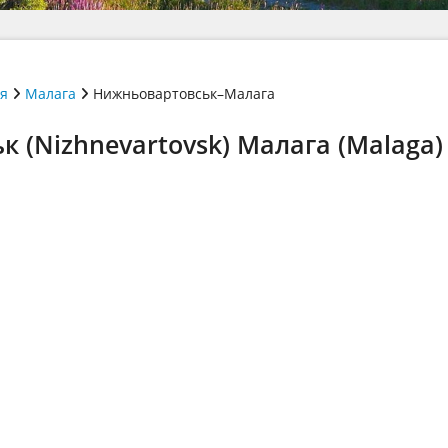
ія
Малага
Нижньовартовськ–Малага
 (Nizhnevartovsk) Малага (Malaga)