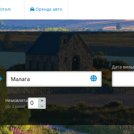
отелі
Оренда авто
Дата виль
Немовлята
(До 2 років)