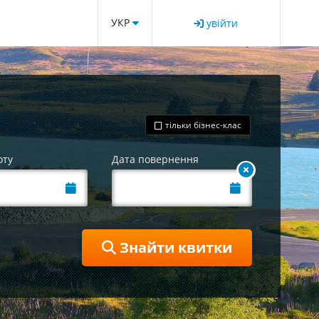
УКР
увійти
тільки бізнес-клас
оту
Дата повернення
Знайти квитки