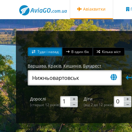
Авіаквитки
Г
Туди і назад
В один бік
Кілька міст
Варшава
,
Краків
,
Кишинів
,
Бухарест
Дорослі
Діти
(старше 12 років)
(від 2 до 12 років)