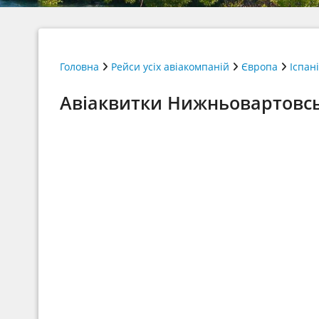
Головна
Рейси усіх авіакомпаній
Європа
Іспан
Авіаквитки Нижньовартовськ