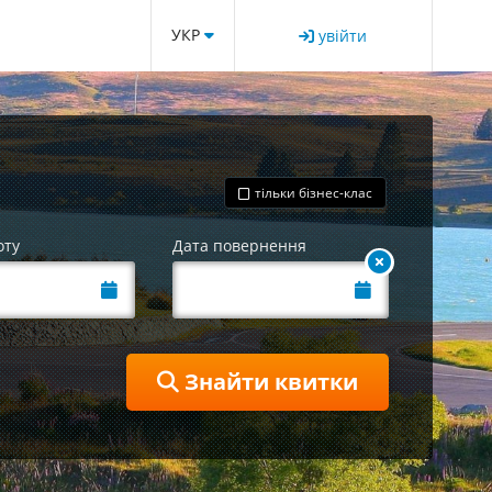
УКР
увійти
тільки бізнес-клас
оту
Дата повернення
Знайти квитки