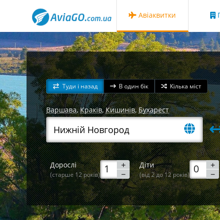
Авіаквитки
Г
Туди і назад
В один бік
Кілька міст
Варшава
,
Краків
,
Кишинів
,
Бухарест
Дорослі
Діти
(старше 12 років)
(від 2 до 12 років)