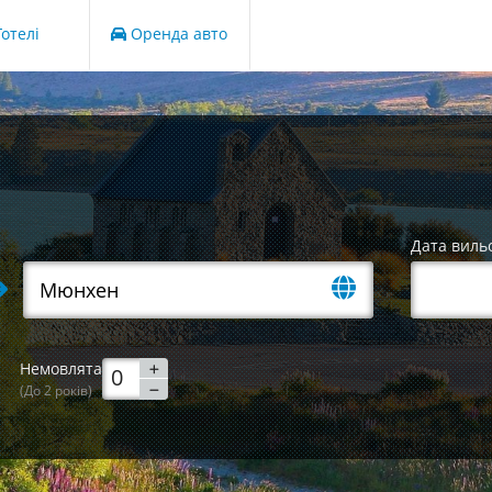
отелі
Оренда авто
Дата виль
Немовлята
(До 2 років)