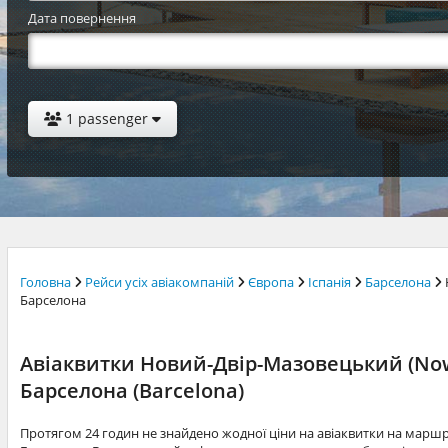
Дата повернення
1 passenger
Головна
Рейси усіх авіакомпаній
Європа
Іспанія
Барселона
Барселона
Авіаквитки Новий-Двір-Мазовецький (Now
Барселона (Barcelona)
Протягом 24 годин не знайдено жодної ціни на авіаквитки на марш