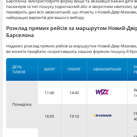
Барселона. Використовуйте форму вище та, вказавши бажані дати ви
пасажирів та тип пошуку (одночасний або зі зворотним квитком), зд
перевірить дані всіх авіакомпаній, що літають з Новий-Двір-Мазовец
найкращих варіантів для вашого вибору.
Розклад прямих рейсів за маршрутом Новий-Дві
Барселона
Надаємо розклад прямих рейсів за маршрутом Новий-Двір-Мазовець
ви можете придбати, скориставшись нашою формою пошуку й бро
ДЕНЬ
Н
ВИЛІТ
ПРИЛІТ
АВІАКОМПАНІЯ
ТИЖНЯ
Р
W
11:40
14:45
1
Понеділок
F
16:05
19:10
4
F