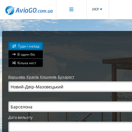
УКР
Туди і назад
В один бік
Кілька міст
Варшава
,
Краків
,
Кишинів
,
Бухарест
Дата вильоту