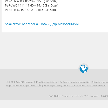
Рейс
FR 4083
: 06:20 – 09:25 (3 г. 5 хв.)
Рейс
W6 1411
: 11:40 – 14:45 (3 г. 5 хв.)
Рейс
FR 6945
: 18:10 – 21:15 (3 г. 5 хв.)
Авіаквитки Барселона–Новий-Двір-Мазовецький
© 2009 AviaGO.com.ua |
Конфіденційність
|
Рейси усіх авіакомпаній
|
Всі авіакомпа
Барселона, Белорусский сайт
|
Mazovijos Novy Dvuras – Barselona su Skrendam24.lt
ЗАО Baltic Clipper, Laisvės al. 61-1, Kaunas, LT-44
+370 5 2490909