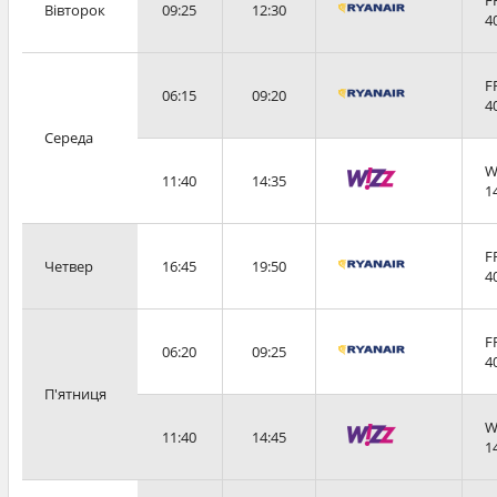
Вівторок
09:25
12:30
4
F
06:15
09:20
4
Середа
W
11:40
14:35
1
F
Четвер
16:45
19:50
4
F
06:20
09:25
4
П'ятниця
W
11:40
14:45
1