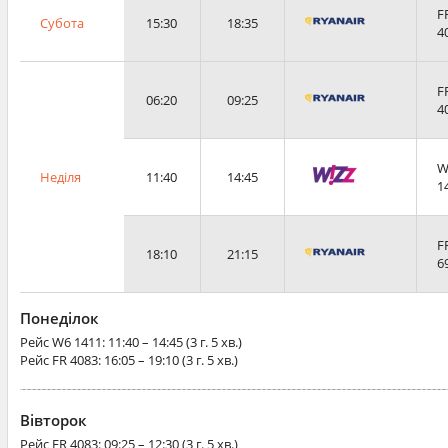
F
Субота
15:30
18:35
4
F
06:20
09:25
4
W
Неділя
11:40
14:45
1
F
18:10
21:15
6
Понеділок
Рейс
W6 1411
: 11:40 – 14:45 (3 г. 5 хв.)
Рейс
FR 4083
: 16:05 – 19:10 (3 г. 5 хв.)
Вівторок
Рейс
FR 4083
: 09:25 – 12:30 (3 г. 5 хв.)