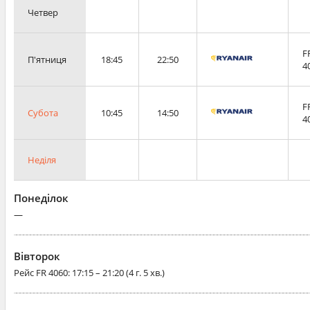
Четвер
F
П'ятниця
18:45
22:50
4
F
Субота
10:45
14:50
4
Неділя
Понеділок
—
Вівторок
Рейс
FR 4060
: 17:15 – 21:20 (4 г. 5 хв.)