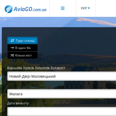
УКР
Туди і назад
В один бік
Кілька міст
Варшава
,
Краків
,
Кишинів
,
Бухарест
Дата вильоту