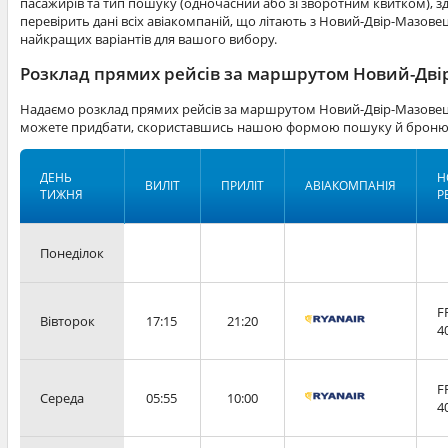
пасажирів та тип пошуку (одночасний або зі зворотним квитком), зд
перевірить дані всіх авіакомпаній, що літають з Новий-Двір-Мазовец
найкращих варіантів для вашого вибору.
Розклад прямих рейсів за маршрутом Новий-Дві
Надаємо розклад прямих рейсів за маршрутом Новий-Двір-Мазовець
можете придбати, скориставшись нашою формою пошуку й бронюв
ДЕНЬ
Н
ВИЛІТ
ПРИЛІТ
АВІАКОМПАНІЯ
ТИЖНЯ
Р
Понеділок
F
Вівторок
17:15
21:20
4
F
Середа
05:55
10:00
4