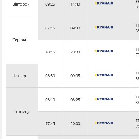
F
Вівторок
09:25
11:40
3
F
07:15
09:30
3
Середа
F
18:15
20:30
7
F
Четвер
06:50
09:05
3
F
06:10
08:25
3
П'ятниця
F
17:45
20:00
7