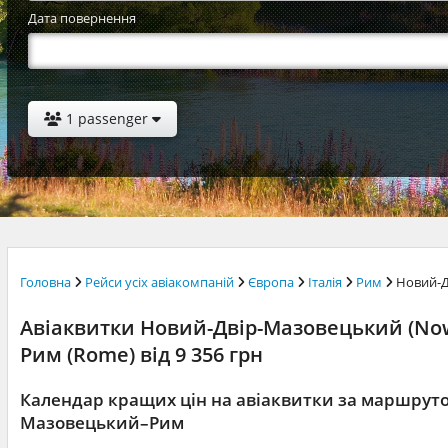
Дата повернення
1 passenger
Головна
Рейси усіх авіакомпаній
Європа
Італія
Рим
Новий-
Авіаквитки Новий-Двір-Мазовецький (Now
Рим (Rome) від 9 356 грн
Календар кращих цін на авіаквитки за маршрут
Мазовецький–Рим