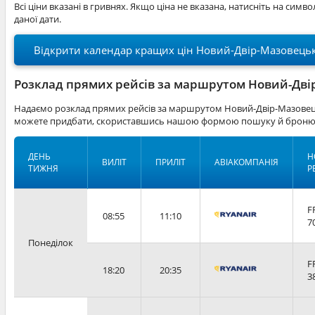
Всі ціни вказані в гривнях. Якщо ціна не вказана, натисніть на симв
даної дати.
Відкрити календар кращих цін Новий-Двір-Мазовец
Розклад прямих рейсів за маршрутом Новий-Дві
Надаємо розклад прямих рейсів за маршрутом Новий-Двір-Мазовець
можете придбати, скориставшись нашою формою пошуку й бронюв
ДЕНЬ
Н
ВИЛІТ
ПРИЛІТ
АВІАКОМПАНІЯ
ТИЖНЯ
Р
F
08:55
11:10
7
Понеділок
F
18:20
20:35
3