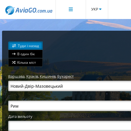
УКР
Туди і назад
В один бік
Кілька міст
Варшава
,
Краків
,
Кишинів
,
Бухарест
Дата вильоту