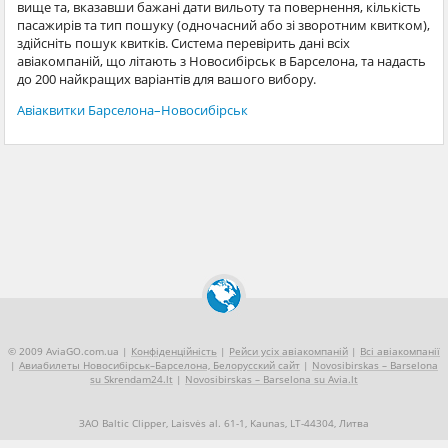
вище та, вказавши бажані дати вильоту та повернення, кількість
пасажирів та тип пошуку (одночасний або зі зворотним квитком),
здійсніть пошук квитків. Система перевірить дані всіх
авіакомпаній, що літають з Новосибірськ в Барселона, та надасть
до 200 найкращих варіантів для вашого вибору.
Авіаквитки Барселона–Новосибірськ
© 2009 AviaGO.com.ua |
Конфіденційність
|
Рейси усіх авіакомпаній
|
Всі авіакомпанії
|
Авиабилеты Новосибірськ–Барселона, Белорусский сайт
|
Novosibirskas – Barselona
su Skrendam24.lt
|
Novosibirskas – Barselona su Avia.lt
ЗАО Baltic Clipper, Laisvės al. 61-1, Kaunas, LT-44304, Литва