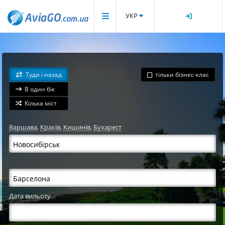
УКР
Туди і назад
тільки бізнес-клас
В один бік
Кілька міст
Варшава
,
Краків
,
Кишинів
,
Бухарест
Дата вильоту