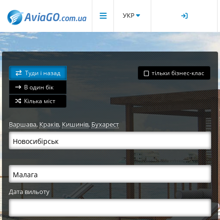
УКР
Туди і назад
тільки бізнес-клас
В один бік
Кілька міст
Варшава
,
Краків
,
Кишинів
,
Бухарест
Дата вильоту