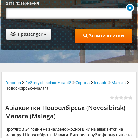
Дата повернення
1 passenger
Знайти квитки
Головна
Рейси усіх авіакомпаній
Європа
Іспанія
Малага
Новосибірськ–Малага
Авіаквитки Новосибірськ (Novosibirsk)
Малага (Malaga)
Протягом 24 годин не знайдено жодної ціни на авіаквитки на
маршруті Новосибірськ–Малага. Використовуйте форму вище та,