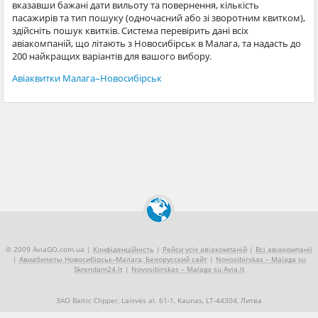
вказавши бажані дати вильоту та повернення, кількість
пасажирів та тип пошуку (одночасний або зі зворотним квитком),
здійсніть пошук квитків. Система перевірить дані всіх
авіакомпаній, що літають з Новосибірськ в Малага, та надасть до
200 найкращих варіантів для вашого вибору.
Авіаквитки Малага–Новосибірськ
© 2009 AviaGO.com.ua |
Конфіденційність
|
Рейси усіх авіакомпаній
|
Всі авіакомпанії
|
Авиабилеты Новосибірськ–Малага, Белорусский сайт
|
Novosibirskas – Malaga su
Skrendam24.lt
|
Novosibirskas – Malaga su Avia.lt
ЗАО Baltic Clipper, Laisvės al. 61-1, Kaunas, LT-44304, Литва