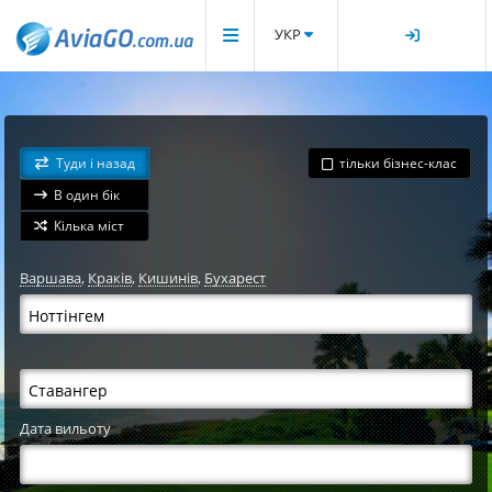
УКР
Туди і назад
тільки бізнес-клас
В один бік
Кілька міст
Варшава
,
Краків
,
Кишинів
,
Бухарест
Дата вильоту