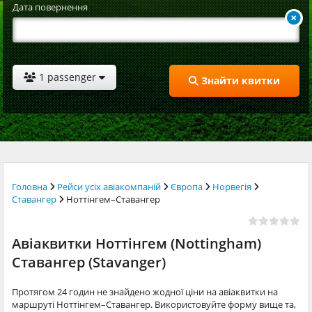
Дата повернення
1 passenger
Знайти квитки
Головна
Рейси усіх авіакомпаній
Європа
Норвегія
Ставангер
Ноттінгем–Ставангер
Авіаквитки Ноттінгем (Nottingham)
Ставангер (Stavanger)
Протягом 24 годин не знайдено жодної ціни на авіаквитки на
маршруті Ноттінгем–Ставангер. Використовуйте форму вище та,