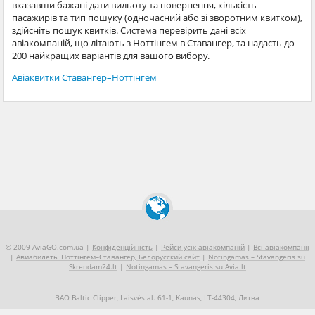
вказавши бажані дати вильоту та повернення, кількість
пасажирів та тип пошуку (одночасний або зі зворотним квитком),
здійсніть пошук квитків. Система перевірить дані всіх
авіакомпаній, що літають з Ноттінгем в Ставангер, та надасть до
200 найкращих варіантів для вашого вибору.
Авіаквитки Ставангер–Ноттінгем
© 2009 AviaGO.com.ua |
Конфіденційність
|
Рейси усіх авіакомпаній
|
Всі авіакомпанії
|
Авиабилеты Ноттінгем–Ставангер, Белорусский сайт
|
Notingamas – Stavangeris su
Skrendam24.lt
|
Notingamas – Stavangeris su Avia.lt
ЗАО Baltic Clipper, Laisvės al. 61-1, Kaunas, LT-44304, Литва