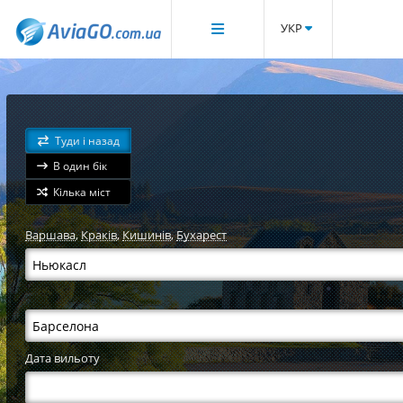
УКР
Туди і назад
В один бік
Кілька міст
Варшава
,
Краків
,
Кишинів
,
Бухарест
Дата вильоту