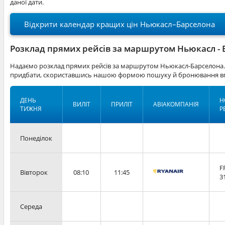
даної дати.
Відкрити календар кращих цін Ньюкасл–Барселона
Розклад прямих рейсів за маршрутом Ньюкасл - 
Надаємо розклад прямих рейсів за маршрутом Ньюкасл-Барселона. 
придбати, скориставшись нашою формою пошуку й бронювання вг
ДЕНЬ
Н
ВИЛІТ
ПРИЛІТ
АВІАКОМПАНІЯ
ТИЖНЯ
Р
Понеділок
F
Вівторок
08:10
11:45
3
Середа