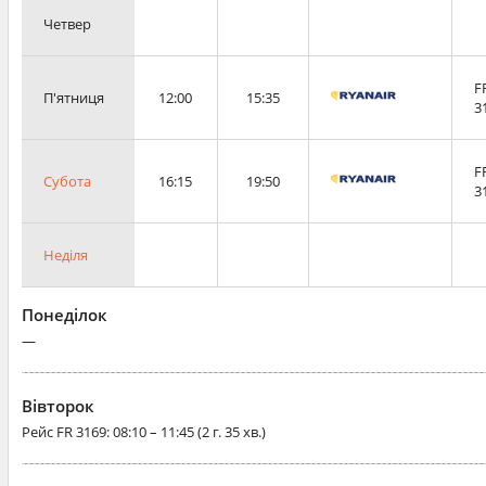
Четвер
F
П'ятниця
12:00
15:35
3
F
Субота
16:15
19:50
3
Неділя
Понеділок
—
Вівторок
Рейс
FR 3169
: 08:10 – 11:45 (2 г. 35 хв.)