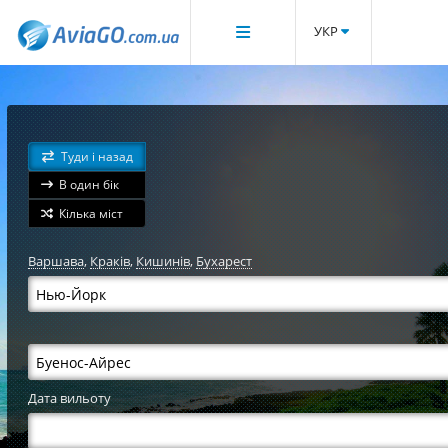
УКР
Туди і назад
В один бік
Кілька міст
Варшава
,
Краків
,
Кишинів
,
Бухарест
Дата вильоту