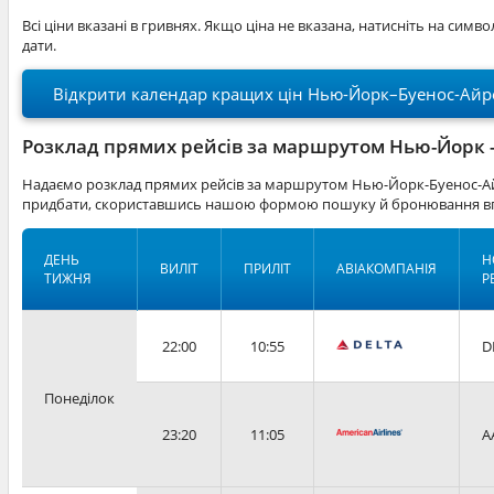
Всі ціни вказані в гривнях. Якщо ціна не вказана, натисніть на симв
дати.
Відкрити календар кращих цін Нью-Йорк–Буенос-Айр
Розклад прямих рейсів за маршрутом Нью-Йорк -
Надаємо розклад прямих рейсів за маршрутом Нью-Йорк-Буенос-Айр
придбати, скориставшись нашою формою пошуку й бронювання вг
ДЕНЬ
Н
ВИЛІТ
ПРИЛІТ
АВІАКОМПАНІЯ
ТИЖНЯ
Р
22:00
10:55
D
Понеділок
23:20
11:05
A