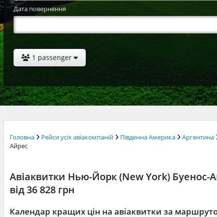
Дата повернення
1 passenger
Головна
Рейси усіх авіакомпаній
Південна Америка
Аргентина
Айрес
Авіаквитки Нью-Йорк (New York) Буенос-Ай
від 36 828 грн
Календар кращих цін на авіаквитки за маршрут