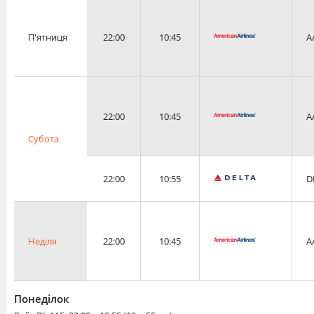
П'ятниця
22:00
10:45
A
22:00
10:45
A
Субота
22:00
10:55
D
Неділя
22:00
10:45
A
Понеділок