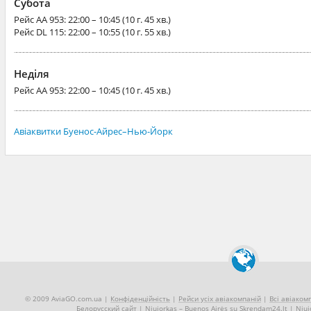
Субота
Рейс
AA 953
: 22:00 – 10:45 (10 г. 45 хв.)
Рейс
DL 115
: 22:00 – 10:55 (10 г. 55 хв.)
Неділя
Рейс
AA 953
: 22:00 – 10:45 (10 г. 45 хв.)
Авіаквитки Буенос-Айрес–Нью-Йорк
© 2009 AviaGO.com.ua |
Конфіденційність
|
Рейси усіх авіакомпаній
|
Всі авіакомп
Белорусский сайт
|
Niujorkas – Buenos Airės su Skrendam24.lt
|
Niuj