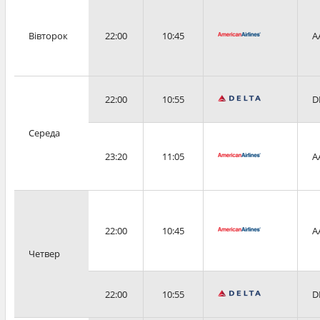
Вівторок
22:00
10:45
A
22:00
10:55
D
Середа
23:20
11:05
A
22:00
10:45
A
Четвер
22:00
10:55
D