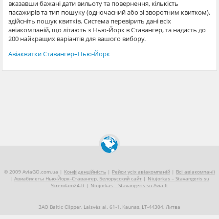
вказавши бажані дати вильоту та повернення, кількість
пасажирів та тип пошуку (одночасний або зі зворотним квитком),
здійсніть пошук квитків. Система перевірить дані всіх
авіакомпаній, що літають з Нью-Йорк в Ставангер, та надасть до
200 найкращих варіантів для вашого вибору.
Авіаквитки Ставангер–Нью-Йорк
© 2009 AviaGO.com.ua |
Конфіденційність
|
Рейси усіх авіакомпаній
|
Всі авіакомпанії
|
Авиабилеты Нью-Йорк–Ставангер, Белорусский сайт
|
Niujorkas – Stavangeris su
Skrendam24.lt
|
Niujorkas – Stavangeris su Avia.lt
ЗАО Baltic Clipper, Laisvės al. 61-1, Kaunas, LT-44304, Литва