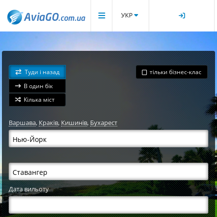
УКР
Туди і назад
тільки бізнес-клас
В один бік
Кілька міст
Варшава
,
Краків
,
Кишинів
,
Бухарест
Дата вильоту