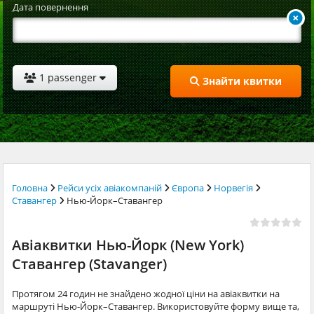
Дата повернення
1 passenger
Знайти квитки
Головна
Рейси усіх авіакомпаній
Європа
Норвегія
Ставангер
Нью-Йорк–Ставангер
Авіаквитки Нью-Йорк (New York)
Ставангер (Stavanger)
Протягом 24 годин не знайдено жодної ціни на авіаквитки на
маршруті Нью-Йорк–Ставангер. Використовуйте форму вище та,