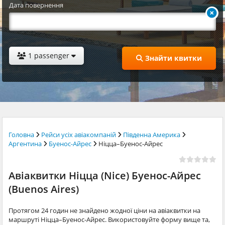
Дата повернення
1 passenger
Знайти квитки
Головна
Рейси усіх авіакомпаній
Південна Америка
Аргентина
Буенос-Айрес
Ніцца–Буенос-Айрес
Авіаквитки Ніцца (Nice) Буенос-Айрес
(Buenos Aires)
Протягом 24 годин не знайдено жодної ціни на авіаквитки на
маршруті Ніцца–Буенос-Айрес. Використовуйте форму вище та,