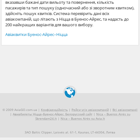
вказавши бажані дати вильоту та повернення, кількість
пасажирів та тип пошуку (одночасний або зі зворотним квитком),
здійсніть пошук квитків. Система перевірить дані всіх
авіакомпаній, що літають з Ніцца в Буенос-Айрес, та надасть до
200 найкращих варіантів для вашого вибору.
Авіаквитки Буенос-Айрес–Ніцца
© 2009 AviaGO.com.ua |
Конфіденційність
|
Рейси усіх авіакомпаній
|
Всі авіакомпанії
|
Авиабилеты Ніцца–Буенос-Айрес, Белорусский сайт
|
Nica – Buenos Airės su
Skrendam24.lt
|
Nica – Buenos Airės su Avia.lt
ЗАО Baltic Clipper, Laisvės al. 61-1, Kaunas, LT-44304, Литва