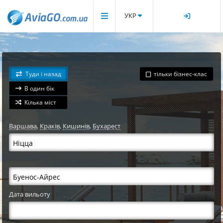
УКР
Туди і назад
тільки бізнес-клас
В один бік
Кілька міст
Варшава
,
Краків
,
Кишинів
,
Бухарест
Дата вильоту