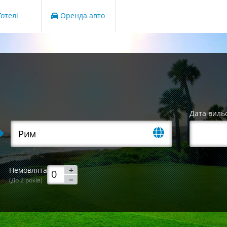
отелі
Оренда авто
Дата виль
Немовлята
(До 2 років)