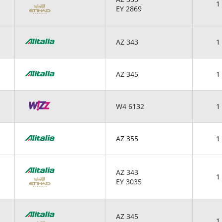
1 
EY 2869
AZ 343
1 
AZ 345
1 
W4 6132
1 
AZ 355
1 
AZ 343
1 
EY 3035
AZ 345
1 