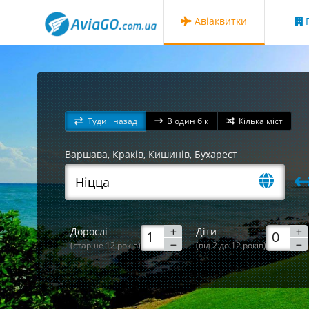
Авіаквитки
Г
Туди і назад
В один бік
Кілька міст
Варшава
,
Краків
,
Кишинів
,
Бухарест
Дорослі
Діти
(старше 12 років)
(від 2 до 12 років)