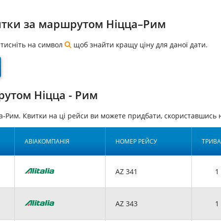
итки за маршрутом Ніцца–Рим
натисніть на символ
щоб знайти кращу ціну для даної дати.
рутом Ніцца - Рим
а-Рим. Квитки на ці рейси ви можете придбати, скориставшис
АВІАКОМПАНІЯ
НОМЕР РЕЙСУ
ТРИВА
AZ 341
1 
AZ 343
1 