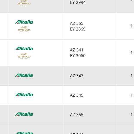
EY 2994
AZ 355
1 
EY 2869
AZ 341
1 
EY 3060
AZ 343
1 
AZ 345
1 
AZ 355
1 