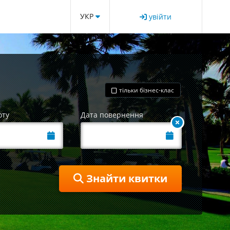
УКР
увійти
тільки бізнес-клас
оту
Дата повернення
Знайти квитки