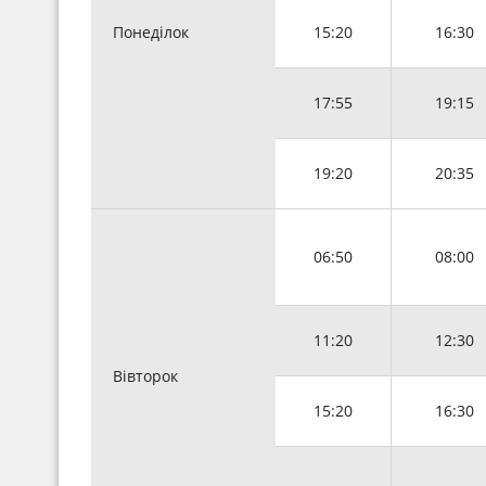
Понеділок
15:20
16:30
17:55
19:15
19:20
20:35
06:50
08:00
11:20
12:30
Вівторок
15:20
16:30