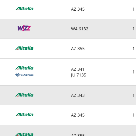
AZ 345
1 
W4 6132
1 
AZ 355
1 
AZ 341
1 
JU 7135
AZ 343
1 
AZ 345
1 
AZ 355