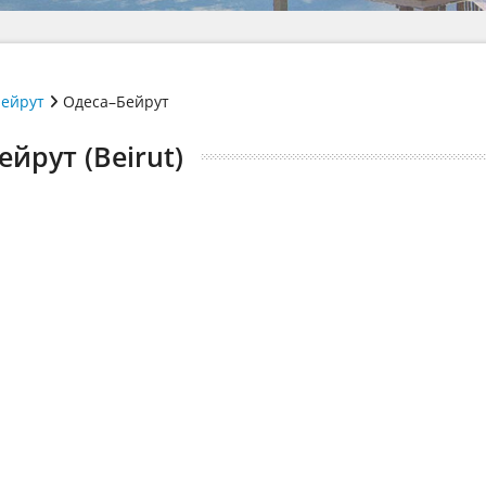
ейрут
Одеса–Бейрут
йрут (Beirut)