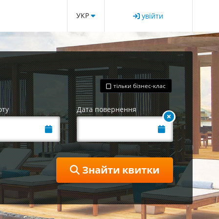
УКР
увійти
тільки бізнес-клас
оту
Дата повернення
Знайти квитки