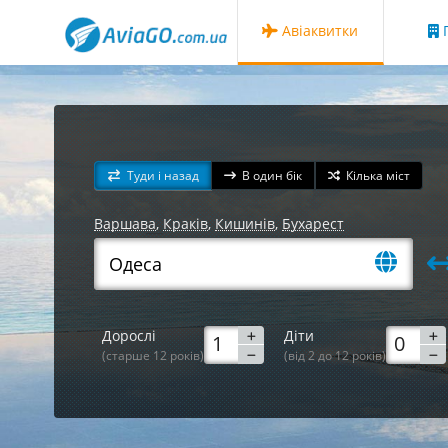
Авіаквитки
Г
Туди і назад
В один бік
Кілька міст
Варшава
,
Краків
,
Кишинів
,
Бухарест
Дорослі
Діти
(старше 12 років)
(від 2 до 12 років)