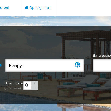
отелі
Оренда авто
Дата виль
Немовлята
(До 2 років)