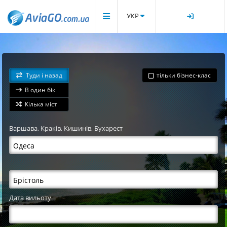
УКР
Туди і назад
тільки бізнес-клас
В один бік
Кілька міст
Варшава
,
Краків
,
Кишинів
,
Бухарест
Дата вильоту