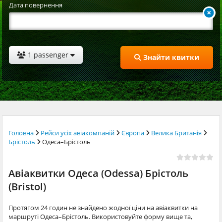
Дата повернення
1 passenger
Знайти квитки
Головна
Рейси усіх авіакомпаній
Європа
Велика Британія
Брістоль
Одеса–Брістоль
Авіаквитки Одеса (Odessa) Брістоль
(Bristol)
Протягом 24 годин не знайдено жодної ціни на авіаквитки на
маршруті Одеса–Брістоль. Використовуйте форму вище та,