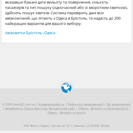
вказавши бажані дати вильоту та повернення, кількість
пасажирів та тип пошуку (одночасний або зі зворотним квитком),
здійсніть пошук квитків. Система перевірить дані всіх
авіакомпаній, що літають з Одеса в Брістоль, та надасть до 200
найкращих варіантів для вашого вибору.
Авіаквитки Брістоль–Одеса
© 2009 AviaGO.com.ua |
Конфіденційність
|
Рейси усіх авіакомпаній
|
Всі авіакомпанії
|
Авиабилеты Одеса–Брістоль, Белорусский сайт
|
Odesa – Bristolis su Skrendam24.lt
|
Odesa – Bristolis su Avia.lt
ЗАО Baltic Clipper, Laisvės al. 61-1, Kaunas, LT-44304, Литва