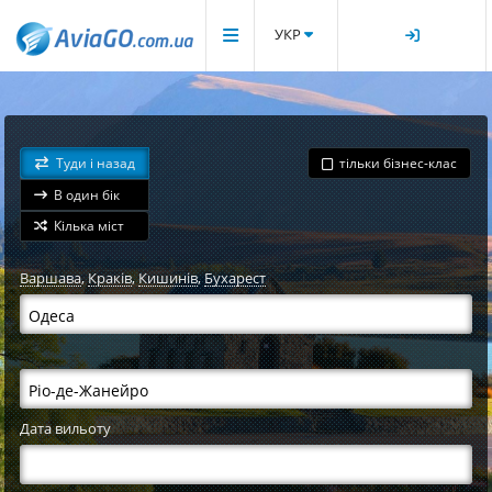
УКР
Туди і назад
тільки бізнес-клас
В один бік
Кілька міст
Варшава
,
Краків
,
Кишинів
,
Бухарест
Дата вильоту