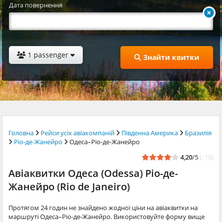
Дата повернення
1 passenger
Знайти квитки
Головна
Рейси усіх авіакомпаній
Південна Америка
Бразилія
Ріо-де-Жанейро
Одеса–Ріо-де-Жанейро
4,20
/5
(: 10)
Авіаквитки Одеса (Odessa) Ріо-де-
Жанейро (Rio de Janeiro)
Протягом 24 годин не знайдено жодної ціни на авіаквитки на
маршруті Одеса–Ріо-де-Жанейро. Використовуйте форму вище