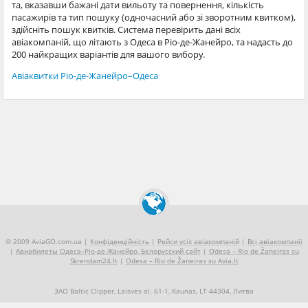
та, вказавши бажані дати вильоту та повернення, кількість
пасажирів та тип пошуку (одночасний або зі зворотним квитком),
здійсніть пошук квитків. Система перевірить дані всіх
авіакомпаній, що літають з Одеса в Ріо-де-Жанейро, та надасть до
200 найкращих варіантів для вашого вибору.
Авіаквитки Ріо-де-Жанейро–Одеса
© 2009 AviaGO.com.ua |
Конфіденційність
|
Рейси усіх авіакомпаній
|
Всі авіакомпанії
|
Авиабилеты Одеса–Ріо-де-Жанейро, Белорусский сайт
|
Odesa – Rio de Žaneiras su
Skrendam24.lt
|
Odesa – Rio de Žaneiras su Avia.lt
ЗАО Baltic Clipper, Laisvės al. 61-1, Kaunas, LT-44304, Литва